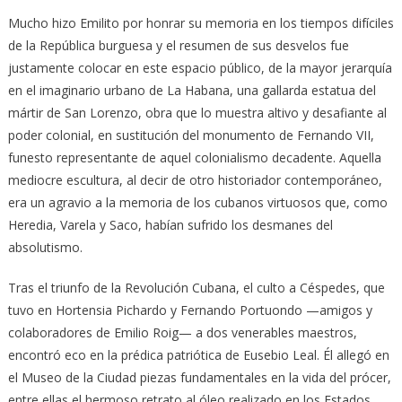
Mucho hizo Emilito por honrar su memoria en los tiempos difíciles
de la República burguesa y el resumen de sus desvelos fue
justamente colocar en este espacio público, de la mayor jerarquía
en el imaginario urbano de La Habana, una gallarda estatua del
mártir de San Lorenzo, obra que lo muestra altivo y desafiante al
poder colonial, en sustitución del monumento de Fernando VII,
funesto representante de aquel colonialismo decadente. Aquella
mediocre escultura, al decir de otro historiador contemporáneo,
era un agravio a la memoria de los cubanos virtuosos que, como
Heredia, Varela y Saco, habían sufrido los desmanes del
absolutismo.
Tras el triunfo de la Revolución Cubana, el culto a Céspedes, que
tuvo en Hortensia Pichardo y Fernando Portuondo —amigos y
colaboradores de Emilio Roig— a dos venerables maestros,
encontró eco en la prédica patriótica de Eusebio Leal. Él allegó en
el Museo de la Ciudad piezas fundamentales en la vida del prócer,
entre ellas el hermoso retrato al óleo realizado en los Estados