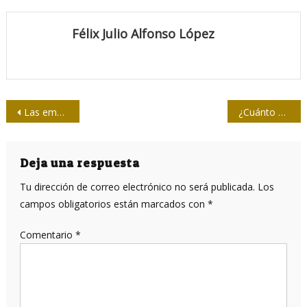
Félix Julio Alfonso López
Navegación
Las emociones de los perros y el movimiento de sus colas
¿Cuánto ha costado la COVID-19 en Cuba?
de
entradas
Deja una respuesta
Tu dirección de correo electrónico no será publicada.
Los
campos obligatorios están marcados con
*
Comentario
*