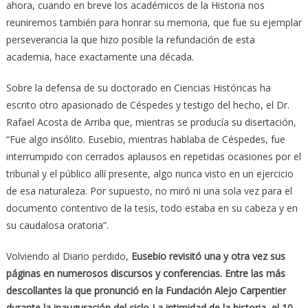
ahora, cuando en breve los académicos de la Historia nos
reuniremos también para honrar su memoria, que fue su ejemplar
perseverancia la que hizo posible la refundación de esta
academia, hace exactamente una década.
Sobre la defensa de su doctorado en Ciencias Históricas ha
escrito otro apasionado de Céspedes y testigo del hecho, el Dr.
Rafael Acosta de Arriba que, mientras se producía su disertación,
“Fue algo insólito. Eusebio, mientras hablaba de Céspedes, fue
interrumpido con cerrados aplausos en repetidas ocasiones por el
tribunal y el público allí presente, algo nunca visto en un ejercicio
de esa naturaleza. Por supuesto, no miró ni una sola vez para el
documento contentivo de la tesis, todo estaba en su cabeza y en
su caudalosa oratoria”.
Volviendo al Diario perdido,
Eusebio revisitó una y otra vez sus
páginas en numerosos discursos y conferencias. Entre las más
descollantes la que pronunció en la Fundación Alejo Carpentier
durante la inauguración del ciclo La intimidad de la historia, el 10