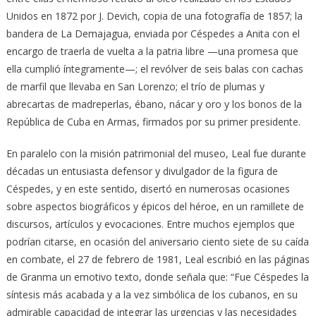
Unidos en 1872 por J. Devich, copia de una fotografía de 1857; la
bandera de La Demajagua, enviada por Céspedes a Anita con el
encargo de traerla de vuelta a la patria libre —una promesa que
ella cumplió íntegramente—; el revólver de seis balas con cachas
de marfil que llevaba en San Lorenzo; el trío de plumas y
abrecartas de madreperlas, ébano, nácar y oro y los bonos de la
República de Cuba en Armas, firmados por su primer presidente.
En paralelo con la misión patrimonial del museo, Leal fue durante
décadas un entusiasta defensor y divulgador de la figura de
Céspedes, y en este sentido, disertó en numerosas ocasiones
sobre aspectos biográficos y épicos del héroe, en un ramillete de
discursos, artículos y evocaciones. Entre muchos ejemplos que
podrían citarse, en ocasión del aniversario ciento siete de su caída
en combate, el 27 de febrero de 1981, Leal escribió en las páginas
de Granma un emotivo texto, donde señala que: “Fue Céspedes la
síntesis más acabada y a la vez simbólica de los cubanos, en su
admirable capacidad de integrar las urgencias y las necesidades