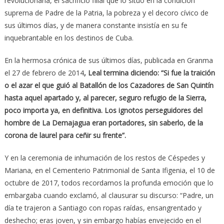
revolucionaria, el sacrificio filial que lo situó en la condición
suprema de Padre de la Patria, la pobreza y el decoro cívico de
sus últimos días, y de manera constante insistía en su fe
inquebrantable en los destinos de Cuba.
En la hermosa crónica de sus últimos días, publicada en Granma
el 27 de febrero de 2014
, Leal termina diciendo: “Si fue la traición
o el azar el que guió al Batallón de los Cazadores de San Quintín
hasta aquel apartado y, al parecer, seguro refugio de la Sierra,
poco importa ya, en definitiva. Los ignotos perseguidores del
hombre de La Demajagua eran portadores, sin saberlo, de la
corona de laurel para ceñir su frente”.
Y en la ceremonia de inhumación de los restos de Céspedes y
Mariana, en el Cementerio Patrimonial de Santa Ifigenia, el 10 de
octubre de 2017, todos recordamos la profunda emoción que lo
embargaba cuando exclamó, al clausurar su discurso: “Padre, un
día te trajeron a Santiago con ropas raídas, ensangrentado y
deshecho; eras joven, y sin embargo habías envejecido en el