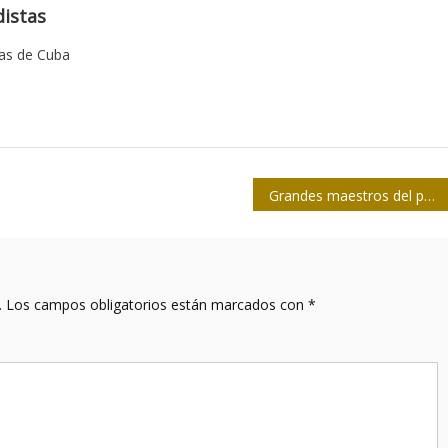
istas
tas de Cuba
Grandes maestros del periodismo entre los fundadores de la televisión cubana (I)
.
Los campos obligatorios están marcados con
*