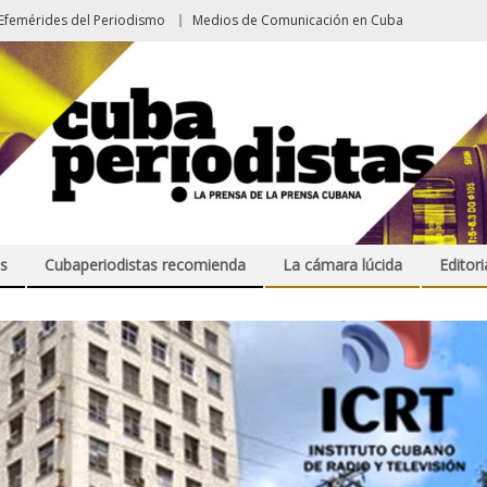
Efemérides del Periodismo
Medios de Comunicación en Cuba
s
Cubaperiodistas recomienda
La cámara lúcida
Editori