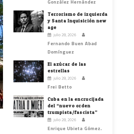
González Hernández
Terrorismo de izquierda
y Santa Inquisición new
age
julio 28, 2026
Fernando Buen Abad
Domínguez
El azúcar de las
estrellas
julio 28, 2026
Frei Betto
Cuba en la encrucijada
del “nuevo orden
trumpista/fascista”
julio 28, 2026
Enrique Ubieta Gómez.