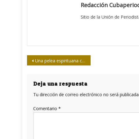
Redacción Cubaperiod
Sitio de la Unión de Periodis
Navegación
Una pelea espirituana contra la COVID-19
de
entradas
Deja una respuesta
Tu dirección de correo electrónico no será publicada
Comentario
*