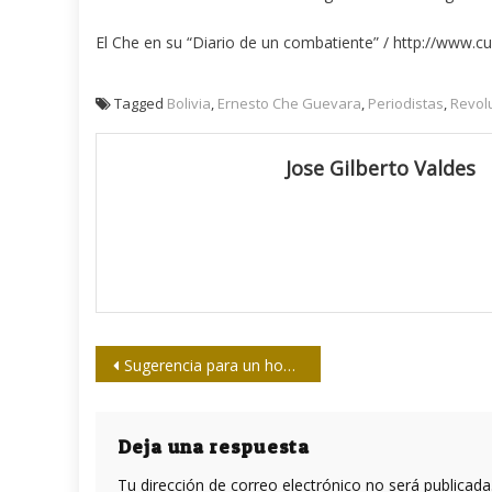
El Che en su “Diario de un combatiente” / http://www.
Tagged
Bolivia
,
Ernesto Che Guevara
,
Periodistas
,
Revol
Jose Gilberto Valdes
Navegación
Sugerencia para un homenaje de actualidad al Che
de
entradas
Deja una respuesta
Tu dirección de correo electrónico no será publicada