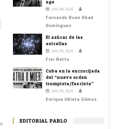
age
julio 28, 2026
Fernando Buen Abad
Domínguez
El azúcar de las
estrellas
julio 28, 2026
Frei Betto
Cuba en la encrucijada
del “nuevo orden
trumpista/fascista”
julio 28, 2026
Enrique Ubieta Gómez.
EDITORIAL PABLO
ás