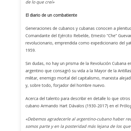
de lo que creí»
El diario de un combatiente
Generaciones de cubanos y cubanas conocen a plenitud l
Comandante del Ejército Rebelde, Ernesto “Che” Guevara
revolucionario, emprendida como expedicionario del yat
1959.
Sin dudas, no hay un prisma de la Revolución Cubana en 
argentino que consagró su vida a la Mayor de la Antillas
militar, enemigo mortal del capitalismo, marxista alej
y, sobre todo, forjador del hombre nuevo.
Acerca del talento para describir en detalle lo que otros 
cubano Armando Hart Dávalos (1930-2017) en el Pról
«Debemos agradecerle al argentino-cubano haber recre
somos parte y en la posteridad más lejana de los que v