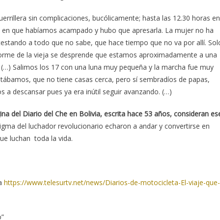
errillera sin complicaciones, bucólicamente; hasta las 12.30 horas en
ón en que habíamos acampado y hubo que apresarla. La mujer no ha
testando a todo que no sabe, que hace tiempo que no va por allí. Sol
nforme de la vieja se desprende que estamos aproximadamente a una
á. (…) Salimos los 17 con una luna muy pequeña y la marcha fue muy
tábamos, que no tiene casas cerca, pero sí sembradíos de papas,
 a descansar pues ya era inútil seguir avanzando. (…)
a del Diario del Che en Bolivia, escrita hace 53 años, consideran es
digma del luchador revolucionario echaron a andar y convertirse en
ue luchan toda la vida.
ra
https://www.telesurtv.net/news/Diarios-de-motocicleta-El-viaje-que-
o”