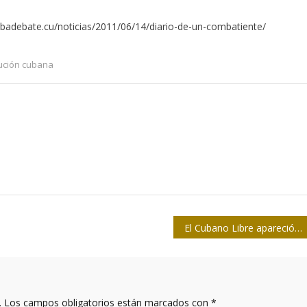
cubadebate.cu/noticias/2011/06/14/diario-de-un-combatiente/
ución cubana
El Cubano Libre apareció en tres etapas, siempre bajo el silbido de las balas
.
Los campos obligatorios están marcados con
*