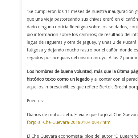
“Se cumplieron los 11 meses de nuestra inauguración gu
que una vieja pastoreando sus chivas entró en el cañ
dado ninguna noticia fidedigna sobre los soldados, con
dio información sobre los caminos; de resultado del i
legua de Higueras y otra de Jagüey, y unas 2 de Pucar
fatigosa y dejando mucho rastro por el cañón donde es
regados por acequias del mismo arroyo. A las 2 paramos
Los hombres de buena voluntad, más que la última págin
histórico texto como un legado
y al contar con el para
aquellos imprescindibles que refiere Bertolt Brecht porq
Fuentes:
Diarios de motocicleta: El viaje que forjó al Che Gueva
forjo-al-Che-Guevara-20180104-0047.html
El Che Guevara economista/ blog del autor “El Lugareñ