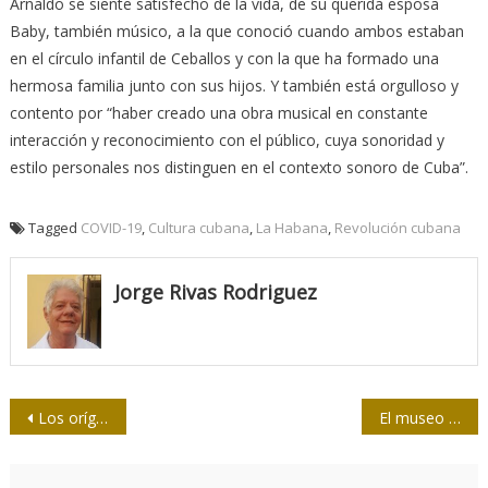
Arnaldo se siente satisfecho de la vida, de su querida esposa
Baby, también músico, a la que conoció cuando ambos estaban
en el círculo infantil de Ceballos y con la que ha formado una
hermosa familia junto con sus hijos. Y también está orgulloso y
contento por “haber creado una obra musical en constante
interacción y reconocimiento con el público, cuya sonoridad y
estilo personales nos distinguen en el contexto sonoro de Cuba”.
Tagged
COVID-19
,
Cultura cubana
,
La Habana
,
Revolución cubana
Jorge Rivas Rodriguez
Navegación
Los orígenes de las pandemias están en el sistema alimentario, asegura investigación
El museo de los CDR y el protagonismo popular en defensa de la Revolución Cubana
de