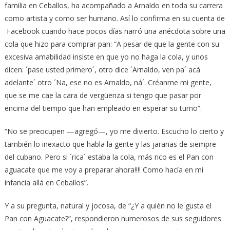
familia en Ceballos, ha acompañado a Arnaldo en toda su carrera
como artista y como ser humano. Así lo confirma en su cuenta de
Facebook cuando hace pocos días narró una anécdota sobre una
cola que hizo para comprar pan: “A pesar de que la gente con su
excesiva amabilidad insiste en que yo no haga la cola, y unos
dicen: ´pase usted primero´, otro dice ´Arnaldo, ven pa´ acá
adelante´ otro ´Na, ese no es Arnaldo, ná´. Créanme mi gente,
que se me cae la cara de vergüenza si tengo que pasar por
encima del tiempo que han empleado en esperar su turno”.
“No se preocupen —agregó—, yo me divierto. Escucho lo cierto y
también lo inexacto que habla la gente y las jaranas de siempre
del cubano. Pero si ´rica´ estaba la cola, más rico es el Pan con
aguacate que me voy a preparar ahora!!!! Como hacía en mi
infancia allá en Ceballos”.
Y a su pregunta, natural y jocosa, de “¿Y a quién no le gusta el
Pan con Aguacate?”, respondieron numerosos de sus seguidores