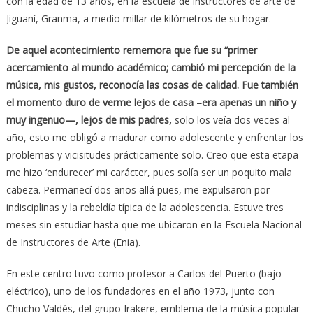
con la edad de 13 años, en la escuela de instructores de arte de
Jiguaní, Granma, a medio millar de kilómetros de su hogar.
De aquel acontecimiento rememora que fue su “primer
acercamiento al mundo académico; cambió mi percepción de la
música, mis gustos, reconocía las cosas de calidad. Fue también
el momento duro de verme lejos de casa –era apenas un niño y
muy ingenuo—, lejos de mis padres,
solo los veía dos veces al
año, esto me obligó a madurar como adolescente y enfrentar los
problemas y vicisitudes prácticamente solo. Creo que esta etapa
me hizo ‘endurecer’ mi carácter, pues solía ser un poquito mala
cabeza. Permanecí dos años allá pues, me expulsaron por
indisciplinas y la rebeldía típica de la adolescencia. Estuve tres
meses sin estudiar hasta que me ubicaron en la Escuela Nacional
de Instructores de Arte (Enia).
En este centro tuvo como profesor a Carlos del Puerto (bajo
eléctrico), uno de los fundadores en el año 1973, junto con
Chucho Valdés, del grupo Irakere, emblema de la música popular