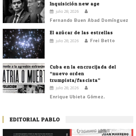
Inquisición new age
julio 28, 2026
Fernando Buen Abad Domínguez
El azúcar de las estrellas
Frei Betto
julio 28, 2026
Cuba en la encrucijada del
“nuevo orden
trumpista/fascista”
julio 28, 2026
Enrique Ubieta Gómez.
EDITORIAL PABLO