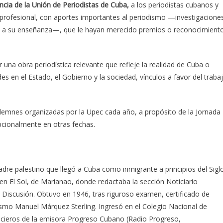
cia de la Unión de Periodistas de Cuba,
a los periodistas cubanos y
profesional, con aportes importantes al periodismo —investigacione
ón o a su enseñanza—, que le hayan merecido premios o reconocimient
r una obra periodística relevante que refleje la realidad de Cuba o
s en el Estado, el Gobierno y la sociedad, vínculos a favor del traba
lemnes organizadas por la Upec cada año, a propósito de la Jornada
pcionalmente en otras fechas.
adre palestino que llegó a Cuba como inmigrante a principios del Sigl
en El Sol, de Marianao, donde redactaba la sección Noticiario
Discusión. Obtuvo en 1946, tras riguroso examen, certificado de
dismo Manuel Márquez Sterling. Ingresó en el Colegio Nacional de
ticieros de la emisora Progreso Cubano (Radio Progreso,