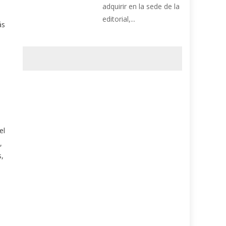
adquirir en la sede de la
editorial,...
ás
el
,
s,