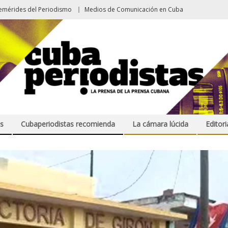
emérides del Periodismo
Medios de Comunicación en Cuba
s
Cubaperiodistas recomienda
La cámara lúcida
Editori