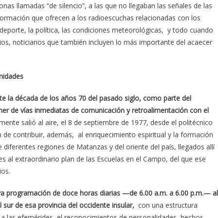
nas llamadas “de silencio”, a las que no llegaban las señales de las
nformación que ofrecen a los radioescuchas relacionadas con los
el deporte, la política, las condiciones meteorológicas, y todo cuando
rios, noticiarios que también incluyen lo más importante del acaecer
unidades
te la década de los años 70 del pasado siglo, como parte del
ner de vías inmediatas de comunicación y retroalimentación con el
lmente salió al aire, el 8 de septiembre de 1977, desde el politécnico
 de contribuir, además, al enriquecimiento espiritual y la formación
diferentes regiones de Matanzas y del oriente del país, llegados allí
s al extraordinario plan de las Escuelas en el Campo, del que ese
ios.
iva programación de doce horas diarias —de 6.00 a.m. a 6.00 p.m.— al
sur de esa provincia del occidente insular,
con una estructura
 a las efemérides, el reconocimientos de personalidades, hechos