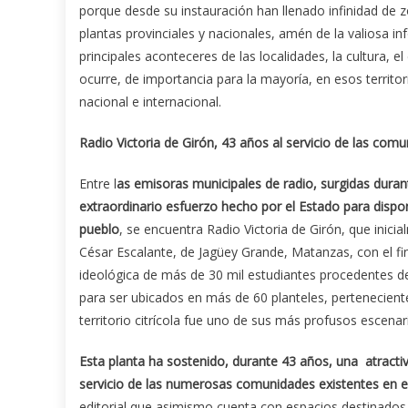
porque desde su instauración han llenado infinidad de zo
plantas provinciales y nacionales, amén de la valiosa i
principales aconteceres de las localidades, la cultura, 
ocurre, de importancia para la mayoría, en esos territo
nacional e internacional.
Radio Victoria de Girón, 43 años al servicio de las com
Entre l
as emisoras municipales de radio, surgidas duran
extraordinario esfuerzo hecho por el Estado para dispo
pueblo
, se encuentra Radio Victoria de Girón, que inicia
César Escalante, de Jagüey Grande, Matanzas, con el fin
ideológica de más de 30 mil estudiantes procedentes de 
para ser ubicados en más de 60 planteles, perteneciente
territorio citrícola fue uno de sus más profusos escenar
Esta planta ha sostenido, durante 43 años, una atract
servicio de las numerosas comunidades existentes en el 
editorial que asimismo cuenta con espacios destinados