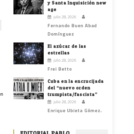
y Santa Inquisición new
age
julio 28, 2026
Fernando Buen Abad
Domínguez
El azúcar de las
estrellas
julio 28, 2026
Frei Betto
Cuba en la encrucijada
del “nuevo orden
en
trumpista/fascista”
julio 28, 2026
Enrique Ubieta Gómez.
EDITORIAL PABLO