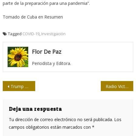
parte de la preparación para una pandemia”.
Tomado de Cuba en Resumen
Tagged
COVID-19
,
Investigación
Flor De Paz
Periodista y Editora.
Navegación
Trump apuesta por Youtube en su campaña por la reelección
Radio Victoria de Girón: arma de la Revolución
de
entradas
Deja una respuesta
Tu dirección de correo electrónico no será publicada.
Los
campos obligatorios están marcados con
*