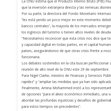
La ONU estima que el Producto Interno Bruto (PIB) mund
que la inversión extranjera directa y las remesas dismin
Por su parte, la directora del Fondo Monetario Interna
“les está yendo un poco mejor en este momento debido a
bancos centrales”, la mayoría de los mercados emergen
los ingresos del turismo o tienen altos niveles de deuda
“Necesitamos reconocer que esta crisis nos dice que ten
y capacidad digital en todas partes, en el capital human
países, asegurándonos de que otras crisis frente a nosot
funcionaria.
Los debates sostenidos en la cita buscan perfeccionar 
reunión de alto nivel de la ONU este 29 de septiembre.
Para Nigel Clarke, ministro de Finanzas y Servicios Públ
rapidez” y “ampliar las medidas que ya han sido aplicada
Finalmente, Amina Mohammed instó a los representantes 
de opciones “para el alivio económico inmediato, una 
abordar las profundas injusticias y desafíos de gobern
para estos tiempos sin precedentes”.