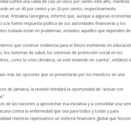
ial sufrirá una caída de casi un cinco por ciento este año, mientras
uirán en un 40 por ciento y un 20 por ciento, respectivamente.
cional, Kristalina Georgieva, informó que, aunque a algunas economía
 la fuerte respuesta política de sus autoridades financieras y los
tes todavía están en problemas, incluidos aquellos que dependen de
.
emos que construir resiliencia para el futuro invirtiendo en educació
o, los sistemas de salud, los sistemas de protección social en los
ros, como la crisis climática, se esté teniendo en cuenta”, enfatizó l
aún más las opciones que se presentarán por los ministros en una
icos de Jamaica, la reunión brindará la oportunidad de “actuar con
s”.
de las naciones a aprovechar esa iniciativa y a consolidar una seri
vacuna contra la enfermedad que sea para todos y todas y para
abilidad mientras repensamos un sistema financiero global que funcio