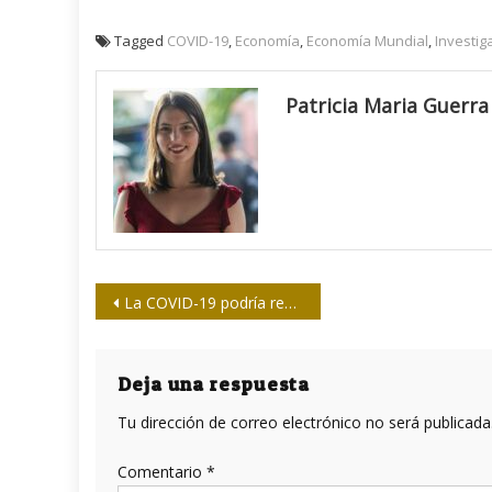
Tagged
COVID-19
,
Economía
,
Economía Mundial
,
Investig
Patricia Maria Guerra
Navegación
La COVID-19 podría revertir avances en la eliminación de muertes infantiles prevenibles
de
entradas
Deja una respuesta
Tu dirección de correo electrónico no será publicada
Comentario
*