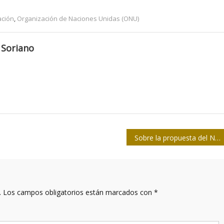
ación
,
Organización de Naciones Unidas (ONU)
 Soriano
Sobre la propuesta del Nobel de la Paz para el Patán Donald
.
Los campos obligatorios están marcados con
*