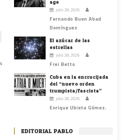
age
julio 28, 2026
Fernando Buen Abad
Domínguez
El azúcar de las
estrellas
julio 28, 2026
es
Frei Betto
Cuba en la encrucijada
del “nuevo orden
trumpista/fascista”
julio 28, 2026
Enrique Ubieta Gómez.
EDITORIAL PABLO