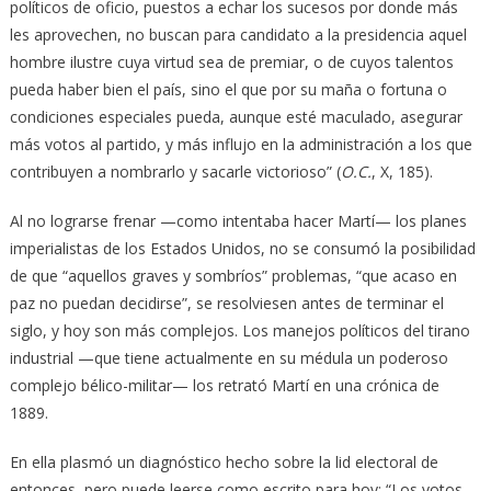
políticos de oficio, puestos a echar los sucesos por donde más
les aprovechen, no buscan para candidato a la presidencia aquel
hombre ilustre cuya virtud sea de premiar, o de cuyos talentos
pueda haber bien el país, sino el que por su maña o fortuna o
condiciones especiales pueda, aunque esté maculado, asegurar
más votos al partido, y más influjo en la administración a los que
contribuyen a nombrarlo y sacarle victorioso” (
O.C.
, X, 185).
Al no lograrse frenar —como intentaba hacer Martí— los planes
imperialistas de los Estados Unidos, no se consumó la posibilidad
de que “aquellos graves y sombríos” problemas, “que acaso en
paz no puedan decidirse”, se resolviesen antes de terminar el
siglo, y hoy son más complejos. Los manejos políticos del tirano
industrial —que tiene actualmente en su médula un poderoso
complejo bélico-militar— los retrató Martí en una crónica de
1889.
En ella plasmó un diagnóstico hecho sobre la lid electoral de
entonces, pero puede leerse como escrito para hoy: “Los votos,