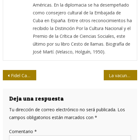
Américas. En la diplomacia se ha desempeñado
como consejero cultural de la Embajada de
Cuba en España. Entre otros reconocimientos ha
recibido la Distinción Por la Cultura Nacional y el
Premio de la Crítica de Ciencias Sociales, este
último por su libro Cesto de llamas. Biografía de
José Martí. (Velasco, Holguín, 1950).
Navegación
Fidel Castro en “La Tertulia”: La luz de un gran comunicador
La vacuna Sputnik V podría salvar vidas estadounidenses
de
entradas
Deja una respuesta
Tu dirección de correo electrónico no será publicada.
Los
campos obligatorios están marcados con
*
Comentario
*