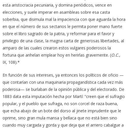
esta aristocracia pecuniaria, y domina periódicos, vence en
elecciones, y suele imperar en asambleas sobre esa casta
soberbia, que disimula mal la impaciencia con que aguarda la hora
en que el número de sus sectarios le permita poner mano fuerte
sobre el libro sagrado de la patria, y reformar para el favor y
privilegio de una clase, la magna carta de generosas libertades, al
amparo de las cuales crearon estos vulgares poderosos la
fortuna que anhelan emplear hoy en herirlas gravemente. (
O.C.
,
IX, 108).*
En función de sus intereses, ya entonces los políticos de oficio —
que contarían con una maquinaria propagandística cada vez más
poderosa— se burlaban de la opinión pública y del electorado. De
1883 data esta imputación hecha por Martí: “creen que el sufragio
popular, y el pueblo que sufraga, no son corcel de raza buena,
que echa abajo de un bote del dorso al jinete imprudente que le
oprime, sino gran mula mansa y bellaca que no está bien sino
cuando muy cargada y gorda y que deja que el arriero cabalgue a