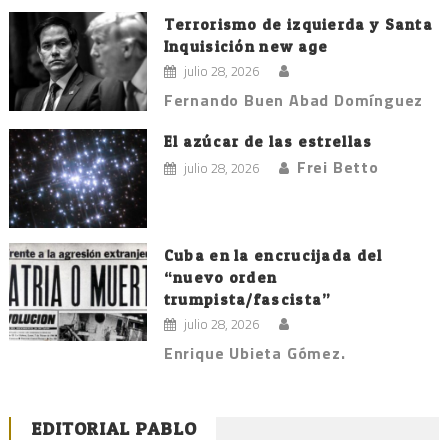
Terrorismo de izquierda y Santa
Inquisición new age
julio 28, 2026
Fernando Buen Abad Domínguez
El azúcar de las estrellas
Frei Betto
julio 28, 2026
Cuba en la encrucijada del
“nuevo orden
trumpista/fascista”
julio 28, 2026
Enrique Ubieta Gómez.
EDITORIAL PABLO