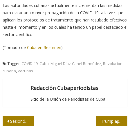
Las autoridades cubanas actualmente incrementan las medidas
para evitar una mayor propagación de la COVID-19, a la vez que
aplican los protocolos de tratamiento que han resultado efectivos
hasta el momento y en los cuales ha tenido un papel destacado el
sector científico.
(Tomado de
Cuba en Resumen
)
Tagged
COVID-19
,
Cuba
,
Miguel Díaz-Canel Bermúdez
,
Revolución
cubana
,
Vacunas
Redacción Cubaperiodistas
Sitio de la Unión de Periodistas de Cuba
Navegación
Sesionó La Tertulia de la UPEC, sobre los derechos de la mujer
Trump aprueba buscar petróleo en Refugio de Vida Silvestre del Ártico