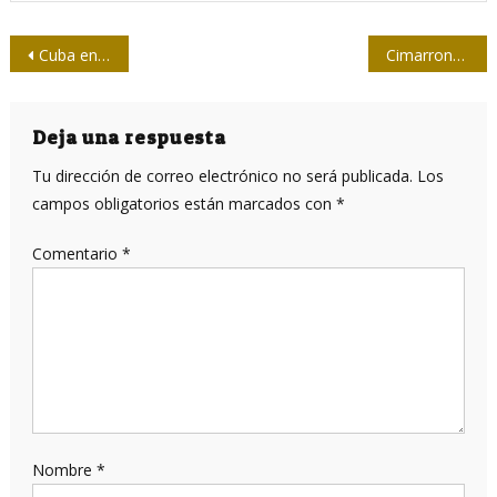
Navegación
Cuba en el camino de una vacuna propia para prevenir la COVID-19
Cimarrones a escena (II)
de
entradas
Deja una respuesta
Tu dirección de correo electrónico no será publicada.
Los
campos obligatorios están marcados con
*
Comentario
*
Nombre
*