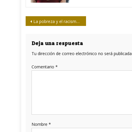
Navegación
La pobreza y el racismo, dos fustas a favor de la pandemia
de
entradas
Deja una respuesta
Tu dirección de correo electrónico no será publicada
Comentario
*
Nombre
*