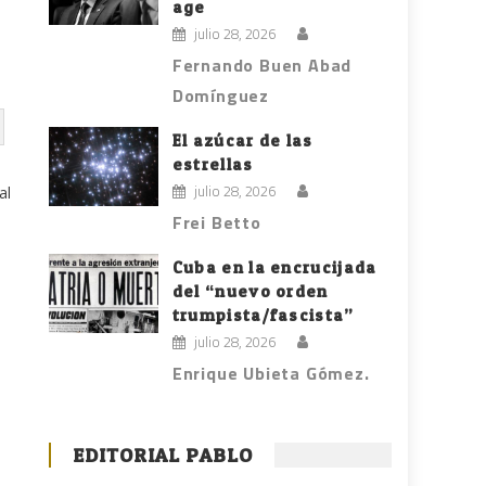
age
julio 28, 2026
Fernando Buen Abad
Domínguez
El azúcar de las
estrellas
julio 28, 2026
al
e
Frei Betto
Cuba en la encrucijada
del “nuevo orden
trumpista/fascista”
julio 28, 2026
Enrique Ubieta Gómez.
EDITORIAL PABLO