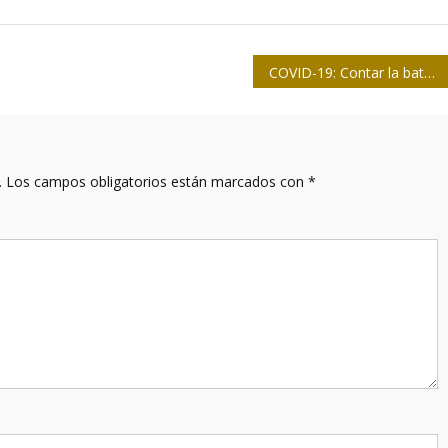
COVID-19: Contar la batalla desde la Zona Roja
.
Los campos obligatorios están marcados con
*