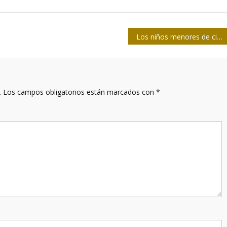
Los niños menores de cinco años pueden portar mayor carga viral de SARS-CoV-2 que los adultos
.
Los campos obligatorios están marcados con
*