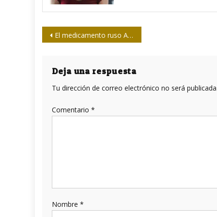
Navegación
El medicamento ruso Avifavir contra la COVID-19 llegará a siete países latinoamericanos
de
entradas
Deja una respuesta
Tu dirección de correo electrónico no será publicada
Comentario
*
Nombre
*