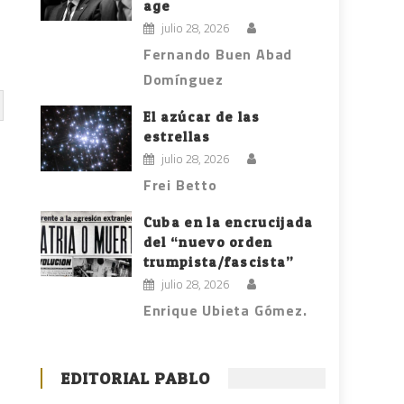
age
julio 28, 2026
Fernando Buen Abad
Domínguez
El azúcar de las
estrellas
julio 28, 2026
n
Frei Betto
Cuba en la encrucijada
del “nuevo orden
trumpista/fascista”
julio 28, 2026
Enrique Ubieta Gómez.
EDITORIAL PABLO