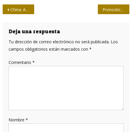
Navegación
China: Alertan vigilar nueva gripe porcina que ha infectado a humanos
Pronostica Organización Panamericana de la Salud próximo rebrote de COVID-19 en América Latina y el Caribe
de
entradas
Deja una respuesta
Tu dirección de correo electrónico no será publicada.
Los
campos obligatorios están marcados con
*
Comentario
*
Nombre
*