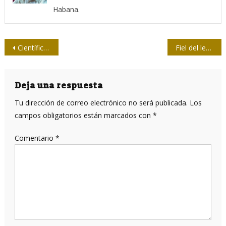
Habana.
Navegación
Científicos cubanos investigan persistencia de la positividad del SARS-CoV-2
Fiel del lenguaje 34 / El idioma como patria
de
entradas
Deja una respuesta
Tu dirección de correo electrónico no será publicada.
Los
campos obligatorios están marcados con
*
Comentario
*