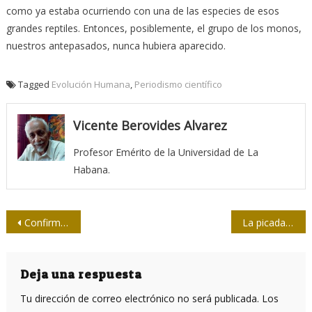
como ya estaba ocurriendo con una de las especies de esos
grandes reptiles. Entonces, posiblemente, el grupo de los monos,
nuestros antepasados, nunca hubiera aparecido.
Tagged
Evolución Humana
,
Periodismo científico
Vicente Berovides Alvarez
Profesor Emérito de la Universidad de La
Habana.
Navegación
Confirma OMS origen natural del SARS-Cov-2
La picada del cóndor
de
entradas
Deja una respuesta
Tu dirección de correo electrónico no será publicada.
Los