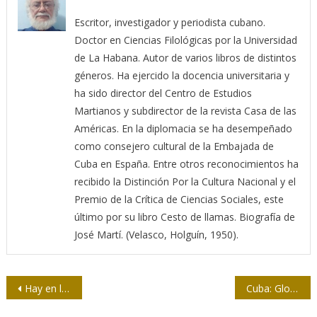
Escritor, investigador y periodista cubano.
Doctor en Ciencias Filológicas por la Universidad
de La Habana. Autor de varios libros de distintos
géneros. Ha ejercido la docencia universitaria y
ha sido director del Centro de Estudios
Martianos y subdirector de la revista Casa de las
Américas. En la diplomacia se ha desempeñado
como consejero cultural de la Embajada de
Cuba en España. Entre otros reconocimientos ha
recibido la Distinción Por la Cultura Nacional y el
Premio de la Crítica de Ciencias Sociales, este
último por su libro Cesto de llamas. Biografía de
José Martí. (Velasco, Holguín, 1950).
Navegación
Hay en la prensa cuatro errores recurrentes cuando se refiere a procesos de la vida
Cuba: Globalizar la solidaridad
de