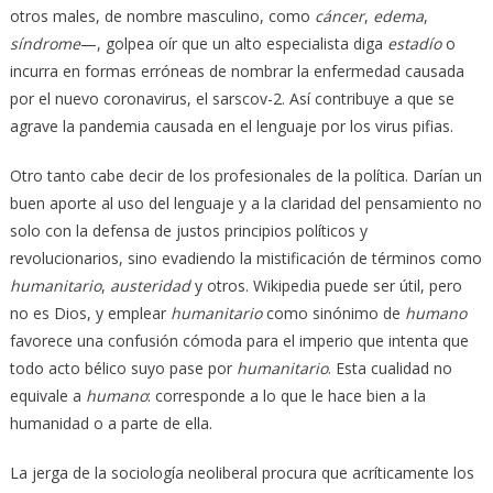
otros males, de nombre masculino, como
cáncer
,
edema
,
síndrome
—, golpea oír que un alto especialista diga
estadío
o
incurra en formas erróneas de nombrar la enfermedad causada
por el nuevo coronavirus, el sarscov-2. Así contribuye a que se
agrave la pandemia causada en el lenguaje por los virus pifias.
Otro tanto cabe decir de los profesionales de la política. Darían un
buen aporte al uso del lenguaje y a la claridad del pensamiento no
solo con la defensa de justos principios políticos y
revolucionarios, sino evadiendo la mistificación de términos como
humanitario
,
austeridad
y otros. Wikipedia puede ser útil, pero
no es Dios, y emplear
humanitario
como sinónimo de
humano
favorece una confusión cómoda para el imperio que intenta que
todo acto bélico suyo pase por
humanitario
. Esta cualidad no
equivale a
humano
: corresponde a lo que le hace bien a la
humanidad o a parte de ella.
La jerga de la sociología neoliberal procura que acríticamente los