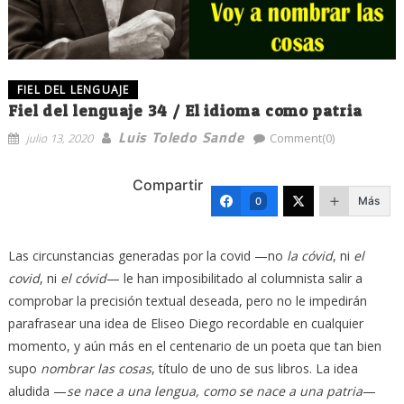
FIEL DEL LENGUAJE
Fiel del lenguaje 34 / El idioma como patria
Luis Toledo Sande
julio 13, 2020
Comment(0)
Compartir
Más
0
Las circunstancias generadas por la covid —no
la cóvid
, ni
el
covid
, ni
el cóvid
— le han imposibilitado al columnista salir a
comprobar la precisión textual deseada, pero no le impedirán
parafrasear una idea de Eliseo Diego recordable en cualquier
momento, y aún más en el centenario de un poeta que tan bien
supo
nombrar las cosas
, título de uno de sus libros. La idea
aludida —
se nace a una lengua, como se nace a una patria
—