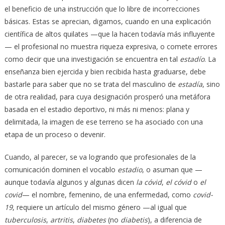
el beneficio de una instrucción que lo libre de incorrecciones
básicas. Estas se aprecian, digamos, cuando en una explicación
científica de altos quilates —que la hacen todavía más influyente
— el profesional no muestra riqueza expresiva, o comete errores
como decir que una investigación se encuentra en tal
estadío
. La
enseñanza bien ejercida y bien recibida hasta graduarse, debe
bastarle para saber que no se trata del masculino de
estadía
, sino
de otra realidad, para cuya designación prosperó una metáfora
basada en el estadio deportivo, ni más ni menos: plana y
delimitada, la imagen de ese terreno se ha asociado con una
etapa de un proceso o devenir.
Cuando, al parecer, se va logrando que profesionales de la
comunicación dominen el vocablo
estadio
, o asuman que —
aunque todavía algunos y algunas dicen
la cóvid
,
el cóvid
o
el
covid
— el nombre, femenino, de una enfermedad, como
covid-
19
, requiere un artículo del mismo género —al igual que
tuberculosis
,
artritis
,
diabetes
(no
diabetis
), a diferencia de