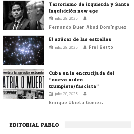
Terrorismo de izquierda y Santa
Inquisición new age
julio 28, 2026
Fernando Buen Abad Domínguez
El azúcar de las estrellas
Frei Betto
julio 28, 2026
Cuba en la encrucijada del
“nuevo orden
trumpista/fascista”
julio 28, 2026
Enrique Ubieta Gómez.
EDITORIAL PABLO