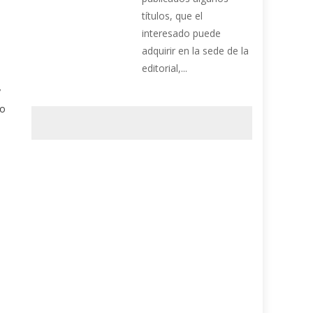
títulos, que el
interesado puede
adquirir en la sede de la
editorial,...
y
no
s