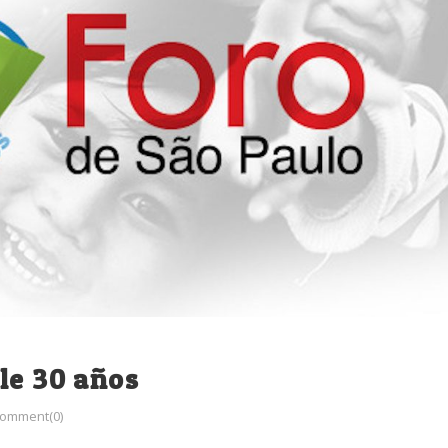
le 30 años
omment(0)