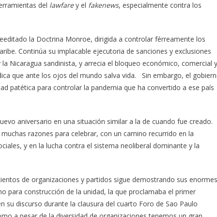
herramientas del
lawfare
y el
fakenews
, especialmente contra los
editado la Doctrina Monroe, dirigida a controlar férreamente los
aribe. Continúa su implacable ejecutoria de sanciones y exclusiones
 la Nicaragua sandinista, y arrecia el bloqueo económico, comercial 
édica que ante los ojos del mundo salva vida. Sin embargo, el gobier
d patética para controlar la pandemia que ha convertido a ese país
evo aniversario en una situación similar a la de cuando fue creado.
 muchas razones para celebrar, con un camino recurrido en la
ociales, y en la lucha contra el sistema neoliberal dominante y la
 a cientos de organizaciones y partidos sigue demostrando sus enorme
ino para construcción de la unidad, la que proclamaba el primer
en su discurso durante la clausura del cuarto Foro de Sao Paulo
cómo a pesar de la diversidad de organizaciones tenemos un gran