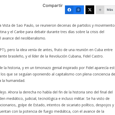
Compartir
Más
0
ella Vista de Sao Paulo, se reunieron decenas de partidos y movimiento
ina y el Caribe para debatir durante tres días sobre la crisis del
al avance del neoliberalismo.
(PT), pero la idea venía de antes, fruto de una reunión en Cuba entre
dente brasileño, y el líder de la Revolución Cubana, Fidel Castro.
e la historia, y en un timonazo genial inspirado por Fidel aparecía es
 los que se seguían oponiendo al capitalismo con plena conciencia d
 a la humanidad.
. Ahora la derecha no habla del fin de la historia sino del final del
n mediático, judicial, tecnológica e incluso militar. Se ha visto de
olucionarios, golpe de Estado, intentos de sicariato político, despojos y
cuentan con la potencia de fuego mediática, con el avance de la