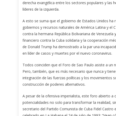
derecha evangélica entre los sectores populares y las 
líderes de la izquierda.
A esto se suma que el gobierno de Estados Unidos ha re
gobiernos y recursos naturales de América Latina y el C
contra la hermana República Bolivariana de Venezuela y
financiero contra la Cuba solidaria y la cooperación m
de Donald Trump ha demostrado a la par una incapacida
en líder de casos y muertes por el nuevo coronavirus.
Todos coinciden que el Foro de Sao Paulo asiste a un nu
Pero, también, que es más necesario que nunca y tiene
integración de las fuerzas políticas y los movimientos s
construcción de poderes alternativos.
A pesar de la ofensiva imperialista, este foro abierto
potencialidades no solo para transformar la realidad, s
secretario del Partido Comunista de Cuba Fidel Castro 
celebrado en La Habana el 24 de julio de 1993: “Vean 