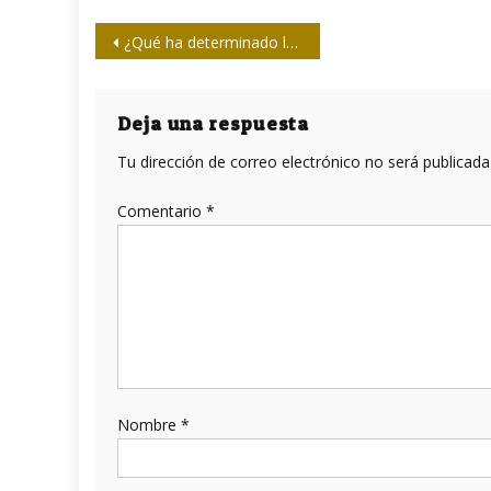
Navegación
¿Qué ha determinado la falta de medicamentos en Cuba?
de
entradas
Deja una respuesta
Tu dirección de correo electrónico no será publicada
Comentario
*
Nombre
*