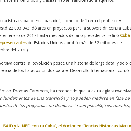
y un sistema xenófobo y clasista habían sancionado a aquellos
acista atrapado en el pasado”, como lo definiera el profesor y
stó 22 093 043 dólares en proyectos para la subversión contra Cub
ia en enero de 2017 hasta mediados del año precedente, refirió
Cuba
epresentantes
de Estados Unidos aprobó más de 32 millones de
embre del 2020).
rsiva contra la Revolución posee una historia de larga data, y solo 
Agencia de los Estados Unidos para el Desarrollo Internacional, contó
émico Thomas Carothers, ha reconocido que la estrategia subversiv
s fundamentos de una transición y no pueden medirse en fase de
tantes de los programas de Democracia son psicológicos, morales,
USAID y la NED contra Cuba”, el doctor en Ciencias Históricas Manu