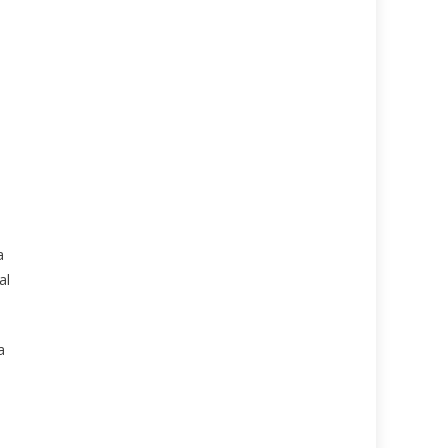
a
al
a