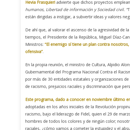
Hevia Frasquieri
advierte que dichos proyectos emplean
humanos, Libertad de información y Sociedad civil. “
T
están dirigidas a instigar, a subvertir ideas y valores neg
De ahí que, al valorar el ascenso de la agresividad de l
tiempos, el Presidente de la República, Miguel Díaz-Ca
Ministros:
“El enemigo sí tiene un plan contra nosotros
ofensiva”
.
En la propia reunión, el ministro de Cultura, Alpidio A
Gubernamental del Programa Nacional Contra el Racism
por más de 30 entidades estatales y organizaciones de la
de racismo, prejuicios raciales y discriminación que pers
Este programa, dado a conocer en noviembre último en
adoptadas en los años iniciales de la Revolución propi
racismo, bajo el liderazgo de Fidel, quien el 29 de ma
hombres de todos los colores y de ningún color; nosot
raciales, ¿cómo vamos a cometer la estupidez y el absur