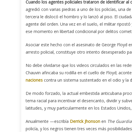
Cuando los agentes policiales trataron de identificar al 
agredió con varias piedras a uno de los policías, una de 
tercera le dislocó el hombro y lo lanzó al piso. El ciud
agente del orden. Una vez en el suelo, el militar ripost
ese momento en libertad condicional por delitos comet
Asociar este hecho con el asesinato de George Floyd en
arresto policial, constituye otro intento desesperado pa
No debe olvidarse que los videos circulados en las red
Chauvin afincaba su rodilla en el cuello de Floyd; acon
naciones
contra un sistema sustentado en el odio y la d
De modo forzado, la actual embestida anticubana procu
tema racial para incentivar el desencanto, dividir y subv
latitudes, y muy particularmente en los Estados Unidos
Anualmente —escribía
Derrick Jhonson
en
The Guardi
policía, y los negros tienen tres veces más posibilidade