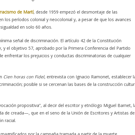
rracismo de Martí
, desde 1959 empezó el desmontaje de las
en los períodos colonial y neocolonial y, a pesar de que los avances
desigualdad en solo 60 años.
nima señal de discriminación. El artículo 42 de la Constitución
y, y el objetivo 57, aprobado por la Primera Conferencia del Partido
 enfrentar los prejuicios y conductas discriminatorias de cualquier
en
Cien horas con Fidel
, entrevista con Ignacio Ramonet, establecer l
scriminación; posible si se cercenan las bases de la construcción cultur
cación propositiva”, al decir del escritor y etnólogo Miguel Barnet, l
de creada—, que en el seno de la Unión de Escritores y Artistas de
n racial.
do magnificados por la campaña tramada a partir de la muerte