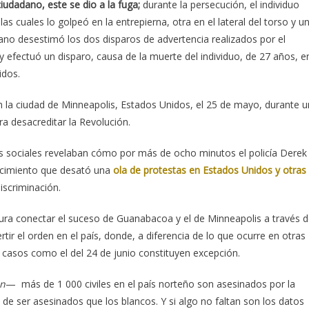
ciudadano, este se dio a la fuga;
durante la persecución, el individuo
las cuales lo golpeó en la entrepierna, otra en el lateral del torso y u
adano desestimó los dos disparos de advertencia realizados por el
ó y efectuó un disparo, causa de la muerte del individuo, de 27 años, e
idos.
 la ciudad de Minneapolis, Estados Unidos, el 25 de mayo, durante u
ra desacreditar la Revolución.
es sociales revelaban cómo por más de ocho minutos el policía Derek
tecimiento que desató una
ola de protestas en Estados Unidos y otras
iscriminación.
ra conectar el suceso de Guanabacoa y el de Minneapolis a través d
ertir el orden en el país, donde, a diferencia de lo que ocurre en otras
, casos como el del 24 de junio constituyen excepción.
an
— más de 1 000 civiles en el país norteño son asesinados por la
s de ser asesinados que los blancos. Y si algo no faltan son los datos