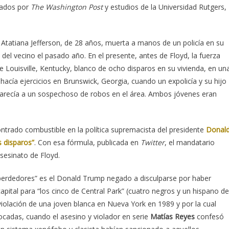
tados por
The Washington Post
y estudios de la Universidad Rutgers,
 Atatiana Jefferson, de 28 años, muerta a manos de un policía en su
del vecino el pasado año. En el presente, antes de Floyd, la fuerza
e Louisville, Kentucky, blanco de ocho disparos en su vivienda, en un
acía ejercicios en Brunswick, Georgia, cuando un expolicía y su hijo
 parecía a un sospechoso de robos en el área. Ambos jóvenes eran
ntrado combustible en la política supremacista del presidente
Donal
 disparos”
. Con esa fórmula, publicada en
Twitter
, el mandatario
sesinato de Floyd.
 perdedores” es el Donald Trump negado a disculparse por haber
apital para “los cinco de Central Park” (cuatro negros y un hispano de
iolación de una joven blanca en Nueva York en 1989 y por la cual
ocadas, cuando el asesino y violador en serie
Matías Reyes
confesó