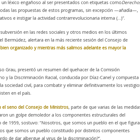
 un léxico engañoso al ser presentados con etiquetas como
Derecho
odas las propuestas de estos programas, sin excepción —añadía—,
ativos e instigar la actividad contrarrevolucionaria interna (…)”.
a subversión en las redes sociales y otros medios en los últimos
nel Bermúdez, alertara en la más reciente sesión del Consejo de
, bien organizado y mientras más salimos adelante es mayor la
lonso Grau, presentó un resumen del quehacer de la Comisión
o y la Discriminación Racial, conducida por Díaz-Canel y compuesta
 sociedad civil, para combatir y eliminar definitivamente los vestigio
isten en el país.
 el seno del Consejo de Ministros
, parte de que varias de las medida
naron un golpe demoledor a los componentes estructurales del
rzo de 1959, sostuvo: “Nosotros, que somos un pueblo en el que figur
ros que somos un pueblo constituido por distintos componentes
do de dar albergue al virus de la discriminación?”.