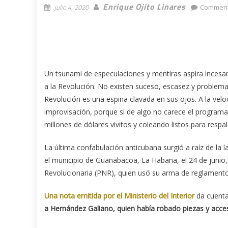
Enrique Ojito Linares
julio 4, 2020
Comment
Un tsunami de especulaciones y mentiras aspira incesan
a la Revolución. No existen suceso, escasez y problema 
Revolución es una espina clavada en sus ojos. A la veloc
improvisación, porque si de algo no carece el program
millones de dólares vivitos y coleando listos para respal
La última confabulación anticubana surgió a raíz de la
el municipio de Guanabacoa, La Habana, el 24 de junio,
Revolucionaria (PNR), quien usó su arma de reglamento a
Una nota emitida por el Ministerio del Interior
da cuenta
a Hernández Galiano, quien había robado piezas y acce