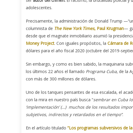
ser
autor del crimen.
El racismo, la brutalidad policial 
adolescentes.
Precisamente, la administración de Donald Trump —“un r
columnista de
The New York Times
, Paul Krugman
— ga
desde que el magnate inmobiliario asumió la presidenc
Money Project
. Con iguales propósitos, la
Cámara de R
dólares para el año fiscal 2020 (octubre del 2019-septi
Sin embargo, y como es bien sabido, la maquinaria subve
los últimos 22 años el llamado
Programa Cuba
, de la 
con más de 300 millones de dólares.
Uno de los tanques pensantes de esa escalada, el acad
con la mira en nuestro país busca “
sembrar en Cuba lo
‘implementación’ (…) muchos de los resultados impor
subjetivos, indirectos y retardados en el tiempo”
.
En el artículo titulado
“Los programas subversivos de la 