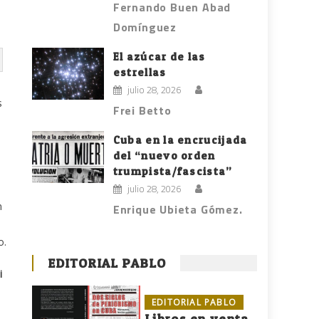
Fernando Buen Abad
Domínguez
El azúcar de las
estrellas
julio 28, 2026
s
Frei Betto
Cuba en la encrucijada
del “nuevo orden
trumpista/fascista”
julio 28, 2026
n
Enrique Ubieta Gómez.
o.
EDITORIAL PABLO
i
EDITORIAL PABLO
Libros en venta