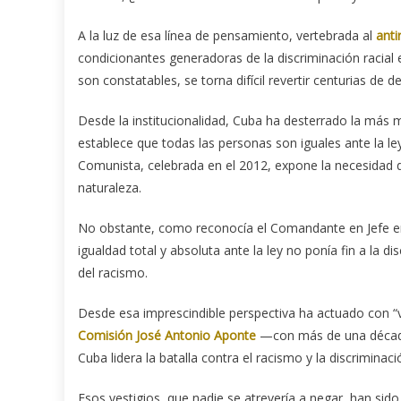
A la luz de esa línea de pensamiento, vertebrada al
anti
condicionantes generadoras de la discriminación racial 
son constatables, se torna difícil revertir centurias de 
Desde la institucionalidad, Cuba ha desterrado la más mí
establece que todas las personas son iguales ante la le
Comunista, celebrada en el 2012, expone la necesidad de
naturaleza.
No obstante, como reconocía el Comandante en Jefe 
igualdad total y absoluta ante la ley no ponía fin a la di
del racismo.
Desde esa imprescindible perspectiva ha actuado con “vo
Comisión José Antonio Aponte
—con más de una década 
Cuba lidera la batalla contra el racismo y la discriminació
Esos vestigios, que nadie se atrevería a negar, han si