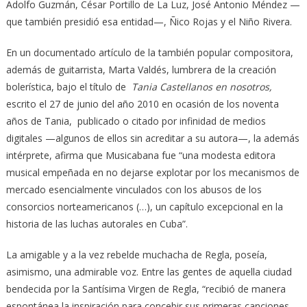
Adolfo Guzmán, César Portillo de La Luz, José Antonio Méndez —
que también presidió esa entidad—, Ñico Rojas y el Niño Rivera.
En un documentado artículo de la también popular compositora,
además de guitarrista, Marta Valdés, lumbrera de la creación
bolerística, bajo el título de
Tania Castellanos en nosotros,
escrito el 27 de junio del año 2010 en ocasión de los noventa
años de Tania, publicado o citado por infinidad de medios
digitales —algunos de ellos sin acreditar a su autora—, la además
intérprete, afirma que Musicabana fue “una modesta editora
musical empeñada en no dejarse explotar por los mecanismos de
mercado esencialmente vinculados con los abusos de los
consorcios norteamericanos (…), un capítulo excepcional en la
historia de las luchas autorales en Cuba”.
La amigable y a la vez rebelde muchacha de Regla, poseía,
asimismo, una admirable voz. Entre las gentes de aquella ciudad
bendecida por la Santísima Virgen de Regla, “recibió de manera
espontánea la inspiración para concebir sus primeras canciones