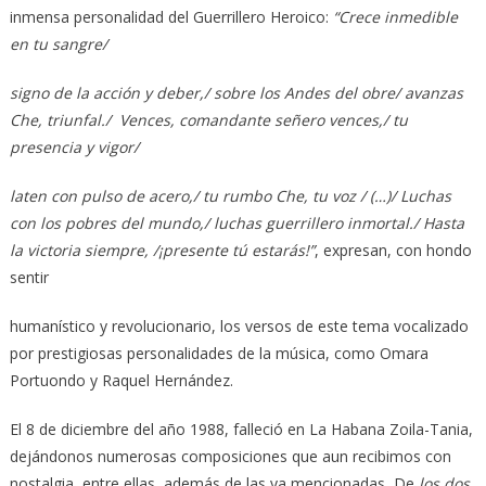
inmensa personalidad del Guerrillero Heroico:
“Crece inmedible
en tu sangre/
signo de la acción y deber,/ sobre los Andes del obre/ avanzas
Che, triunfal./ Vences, comandante señero vences,/ tu
presencia y vigor/
laten con pulso de acero,/ tu rumbo Che, tu voz / (…)/ Luchas
con los pobres del mundo,/ luchas guerrillero inmortal./ Hasta
la victoria siempre, /¡presente tú estarás!”
, expresan, con hondo
sentir
humanístico y revolucionario, los versos de este tema vocalizado
por prestigiosas personalidades de la música, como Omara
Portuondo y Raquel Hernández.
El 8 de diciembre del año 1988, falleció en La Habana Zoila-Tania,
dejándonos numerosas composiciones que aun recibimos con
nostalgia, entre ellas, además de las ya mencionadas, De
los dos,