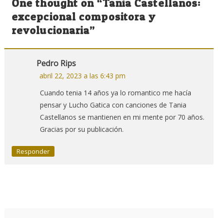
One thought on “
Tania Castellanos:
entradas
excepcional compositora y
revolucionaria
”
Pedro Rips
abril 22, 2023 a las 6:43 pm
Cuando tenia 14 años ya lo romantico me hacía
pensar y Lucho Gatica con canciones de Tania
Castellanos se mantienen en mi mente por 70 años.
Gracias por su publicación.
Responder