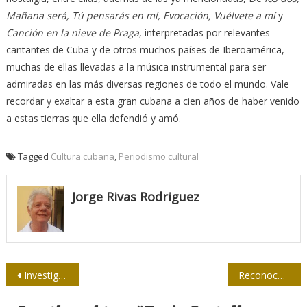
Mañana será, Tú pensarás en mí, Evocación, Vuélvete a mí
y
Canción en la nieve de Praga
, interpretadas por relevantes
cantantes de Cuba y de otros muchos países de Iberoamérica,
muchas de ellas llevadas a la música instrumental para ser
admiradas en las más diversas regiones de todo el mundo. Vale
recordar y exaltar a esta gran cubana a cien años de haber venido
a estas tierras que ella defendió y amó.
Tagged
Cultura cubana
,
Periodismo cultural
Jorge Rivas Rodriguez
Navegación
Investigarán proteínas desordenadas del SARS-CoV-2
Reconoce la UPEC en Camagüey a periodistas de municipio de Florida por su labor frente a la pandemia
de