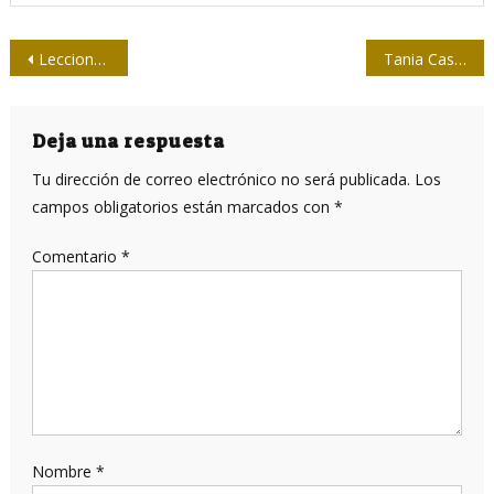
Navegación
Lecciones de Cuba en el enfrentamiento a la COVID-19
Tania Castellanos: excepcional compositora y revolucionaria
de
entradas
Deja una respuesta
Tu dirección de correo electrónico no será publicada.
Los
campos obligatorios están marcados con
*
Comentario
*
Nombre
*