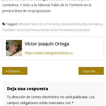
combativa. Y sitúo a la Editorial Pablo de la Torriente en la
primera línea de mi proposición.
Tagged
Editorial Pablo de la Torriente
,
Juventud Rebelde
,
Literatura
,
Periódico Granma
,
Premio Nacional de Periodismo José Martí
Víctor Joaquín Ortega
https://www.cubaperiodistas.cu
Navegación
Empresa china anuncia vacuna contra la COVID-19 con 90 por ciento de efectividad
Casa del Caribe: integradora del pensamiento caribeño
de
entradas
Deja una respuesta
Tu dirección de correo electrónico no será publicada.
Los
campos obligatorios están marcados con
*