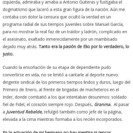
izquierda, admiraba y amaba a Antonio Guiteras y fustigaba el
dogmatismo que laceró a esta gran figura de la nación. Aún me
contaba con dolor la censura que ocultó la verdad en un
programa radial de sus tiempos juveniles sobre Manuel García,
para no mostrar la real faz de un traidor y ladrón, complicado en
el asesinato, exaltado inmerecidamente por un mambisado
dejado muy atrás.
Tanto era la pasión de Elio por lo verdadero, lo
justo.
Cuando la ensoñación de su etapa de dependiente pudo
convertirse en vida, no se limitó a cantarle al deporte nuevo:
dirigente sindical de los primeros tiempos lindos y duros, luego del
Primero de Enero, al frente de brigadas de macheteros en el
Inder, donde combatió a los que intentaban desunirnos: soldado
fiel de Fidel, el corazón siempre rojo. Después,
Granma.
Al pasar
a
Juventud Rebelde,
refulgió también como jefe de la página,
elevada a la cima mientras formaba a los recién incorporados.
En la actuación de mi hermano no hay mentira ni rencor.