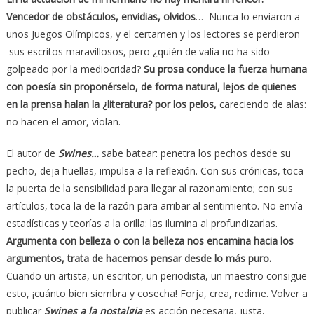
Vencedor de obstáculos, envidias, olvidos
… Nunca lo enviaron a
unos Juegos Olímpicos, y el certamen y los lectores se perdieron
sus escritos maravillosos, pero ¿quién de valía no ha sido
golpeado por la mediocridad?
Su prosa conduce la fuerza humana
con poesía sin proponérselo, de forma natural, lejos de quienes
en la prensa halan la ¿literatura? por los pelos,
careciendo de alas:
no hacen el amor, violan.
El autor de
Swines…
sabe batear: penetra los pechos desde su
pecho, deja huellas, impulsa a la reflexión. Con sus crónicas, toca
la puerta de la sensibilidad para llegar al razonamiento; con sus
artículos, toca la de la razón para arribar al sentimiento. No envía
estadísticas y teorías a la orilla: las ilumina al profundizarlas.
Argumenta con belleza o con la belleza nos encamina hacia los
argumentos, trata de hacernos pensar desde lo más puro.
Cuando un artista, un escritor, un periodista, un maestro consigue
esto, ¡cuánto bien siembra y cosecha! Forja, crea, redime. Volver a
publicar
Swines a la nostalgia
es acción necesaria, justa,