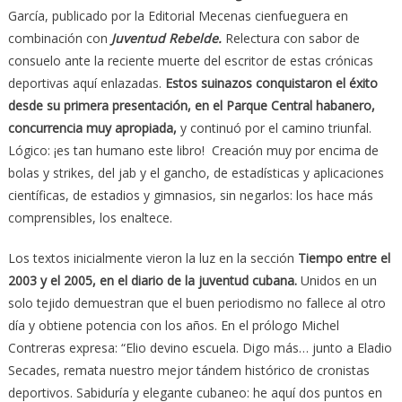
García, publicado por la Editorial Mecenas cienfueguera en
combinación con
Juventud Rebelde.
Relectura con sabor de
consuelo ante la reciente muerte del escritor de estas crónicas
deportivas aquí enlazadas.
Estos suinazos conquistaron el éxito
desde su primera presentación, en el Parque Central habanero,
concurrencia muy apropiada,
y continuó por el camino triunfal.
Lógico: ¡es tan humano este libro! Creación muy por encima de
bolas y strikes, del jab y el gancho, de estadísticas y aplicaciones
científicas, de estadios y gimnasios, sin negarlos: los hace más
comprensibles, los enaltece.
Los textos inicialmente vieron la luz en la sección
Tiempo entre el
2003 y el 2005, en el diario de la juventud cubana.
Unidos en un
solo tejido demuestran que el buen periodismo no fallece al otro
día y obtiene potencia con los años. En el prólogo Michel
Contreras expresa: “Elio devino escuela. Digo más… junto a Eladio
Secades, remata nuestro mejor tándem histórico de cronistas
deportivos. Sabiduría y elegante cubaneo: he aquí dos puntos en