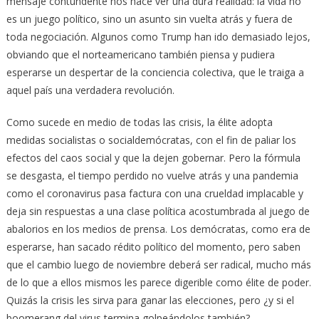
mensaje contundente nos hace ver una dura realidad: la vida no
es un juego político, sino un asunto sin vuelta atrás y fuera de
toda negociación. Algunos como Trump han ido demasiado lejos,
obviando que el norteamericano también piensa y pudiera
esperarse un despertar de la conciencia colectiva, que le traiga a
aquel país una verdadera revolución.
Como sucede en medio de todas las crisis, la élite adopta
medidas socialistas o socialdemócratas, con el fin de paliar los
efectos del caos social y que la dejen gobernar. Pero la fórmula
se desgasta, el tiempo perdido no vuelve atrás y una pandemia
como el coronavirus pasa factura con una crueldad implacable y
deja sin respuestas a una clase política acostumbrada al juego de
abalorios en los medios de prensa. Los demócratas, como era de
esperarse, han sacado rédito político del momento, pero saben
que el cambio luego de noviembre deberá ser radical, mucho más
de lo que a ellos mismos les parece digerible como élite de poder.
Quizás la crisis les sirva para ganar las elecciones, pero ¿y si el
boomerang del virus termina golpeándolos también?