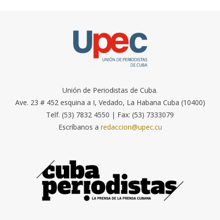
Unión de Periodistas de Cuba.
Ave. 23 # 452 esquina a I, Vedado, La Habana Cuba (10400)
Telf. (53) 7832 4550 | Fax: (53) 7333079
Escríbanos a
redaccion@upec.cu