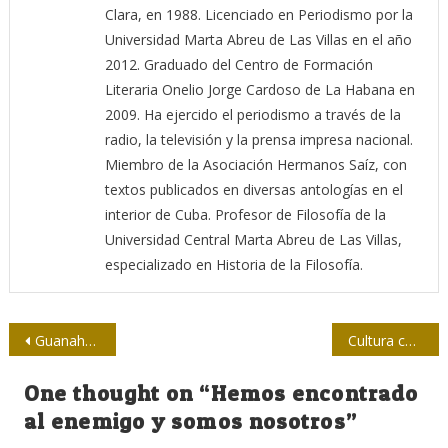
Clara, en 1988. Licenciado en Periodismo por la
Universidad Marta Abreu de Las Villas en el año
2012. Graduado del Centro de Formación
Literaria Onelio Jorge Cardoso de La Habana en
2009. Ha ejercido el periodismo a través de la
radio, la televisión y la prensa impresa nacional.
Miembro de la Asociación Hermanos Saíz, con
textos publicados en diversas antologías en el
interior de Cuba. Profesor de Filosofía de la
Universidad Central Marta Abreu de Las Villas,
especializado en Historia de la Filosofía.
Navegación
Guanahacabibes, donde se pone el Sol de Cuba
Cultura colectivista y propiedad social
de
One thought on “
Hemos encontrado
entradas
al enemigo y somos nosotros
”