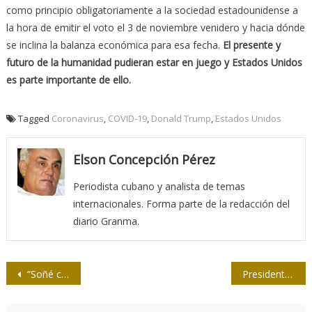
como principio obligatoriamente a la sociedad estadounidense a
la hora de emitir el voto el 3 de noviembre venidero y hacia dónde
se inclina la balanza económica para esa fecha.
El presente y
futuro de la humanidad pudieran estar en juego y Estados Unidos
es parte importante de ello.
Tagged
Coronavirus
,
COVID-19
,
Donald Trump
,
Estados Unidos
Elson Concepción Pérez
Periodista cubano y analista de temas
internacionales. Forma parte de la redacción del
diario Granma.
Navegación
“Soñé con hacer un periodismo humano y creo que lo hice”
Presidente de Cuba expresa condolencias por muerte de Elio Menéndez
de