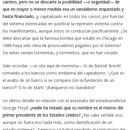
camino, pero no se descarte la posibilidad —o seguridad— de
que en mayor o menor medida sea un vandalismo orquestado y
hasta financiado
, ¡y capitalizado en todos los casos!, por fuerzas
del sistema interesadas en justificar la represión violenta contra
los manifestantes, aunque estos se conduzcan pacíficamente. ¿Se
debe descartar que la famosa bomba que estalló en Chicago en
1886 haya sido obra de provocadores pagados por el sistema?
De antes venían tormentas, y tormentos, que no han cesado.
Vale recordar —se cita aquí de memoria— lo de Bertolt Brecht
tomando a los bancos como emblema del capitalismo: “¿Qué es
el asalto de un banco si se compara con la fundación de un
banco?” O lo de Martí: “¡Banqueros no: bandidos!”
Un último detalle en relación con el asesinato del estadounidense
George Floyd:
¿nadie ha notado que su nombre es el mismo del
primer presidente de los Estados Unidos?
¿No cabe señalar eso,
aunque no fuera eso nada más, como identificación de un
estadounidense? ¿Tampoco se habrá percibido el simbolismo del