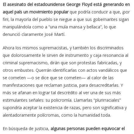
El asesinato del estadounidense George Floyd está generando en
aquel país un movimiento popular
que podría conducir a que, ¡por
fin!, la mayoría del pueblo se niegue a que sus gobernantes sigan
manipulándola como a “una mula mansa y bellaca”, lo que
denunció claramente José Martí.
Ahora los mismos supremacistas, y también los discriminados
que dolorosamente le sirven de instrumento y caja resonancia al
criminal supremacismo, dirán que son protestas fabricadas, y
otros embustes. Querrán identificarlas con actos vandálicos que
se cometen —o se dice que se cometen— al calor de las
manifestaciones que reclaman justicia, para desacreditarlas. Y
más se afanan en lograr tal descrédito al ver una de sus más
estimulantes señales: su policromía. Llamarlas “plurirraciales”
supondría aceptar la existencia de razas, pero son significativa y
alentadoramente polícromas, como la humanidad toda.
En búsqueda de justicia,
algunas personas pueden equivocar el