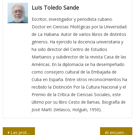
Luis Toledo Sande
Escritor, investigador y periodista cubano.
Doctor en Ciencias Filológicas por la Universidad
de La Habana. Autor de varios libros de distintos
géneros. Ha ejercido la docencia universitaria y
ha sido director del Centro de Estudios
Martianos y subdirector de la revista Casa de las
Américas. En la diplomacia se ha desempeñado
como consejero cultural de la Embajada de
Cuba en España. Entre otros reconocimientos ha
recibido la Distinción Por la Cultura Nacional y el
Premio de la Crítica de Ciencias Sociales, este
último por su libro Cesto de llamas. Biografía de
José Martí. (Velasco, Holguín, 1950).
Navegación
Las protestas por la muerte de George Floyd incrementan riesgo de “superpropagación” del coronavirus en EE.UU.
Al encuentro de los médicos cubanos con una muchacha llamada Alfonsina Storni