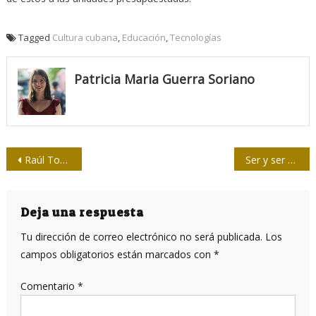
Tagged
Cultura cubana
,
Educación
,
Tecnologías
Patricia Maria Guerra Soriano
Navegación
Raúl Torres de cumpleaños, breve recuento de su vida artística
Ser y ser visto durante 35 años
de
entradas
Deja una respuesta
Tu dirección de correo electrónico no será publicada.
Los
campos obligatorios están marcados con
*
Comentario
*