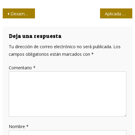
Navegación
Dexametasona, otro de los fármacos reposicionados para el tratamiento de la COVID-19
Aplicada al primer grupo de voluntarios la vacuna experimental rusa contra el coronavirus
de
entradas
Deja una respuesta
Tu dirección de correo electrónico no será publicada.
Los
campos obligatorios están marcados con
*
Comentario
*
Nombre
*