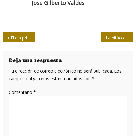
Jose Gilberto Valdes
Navegación
El día primero de un periodista
La bitácora de Mario: últimas entradas
de
entradas
Deja una respuesta
Tu dirección de correo electrónico no será publicada.
Los
campos obligatorios están marcados con
*
Comentario
*