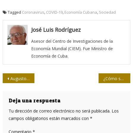
Tagged
Coronavirus
,
COVID-19
,
Economía Cubana
,
Sociedad
José Luis Rodríguez
Asesor del Centro de Investigaciones de la
Economía Mundial (CIEM). Fue Ministro de
Economía de Cuba.
Navegación
Augusto Blanca: “Volverán tiempos mejores …”
¿Cómo será el mundo pospandemia?
de
entradas
Deja una respuesta
Tu dirección de correo electrónico no será publicada.
Los
campos obligatorios están marcados con
*
Comentario
*