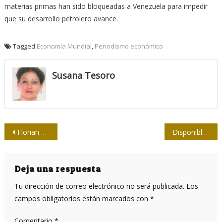
materias primas han sido bloqueadas a Venezuela para impedir
que su desarrollo petrolero avance.
Tagged
Economía Mundial
,
Periodismo económico
Susana Tesoro
Navegación
Florian Krammer: Creo que China será la primera en tener una vacuna contra el nuevo coronavirus
Disponible en formato digital la Colección Facticia de Emilio Roig de Leuchsenring
de
entradas
Deja una respuesta
Tu dirección de correo electrónico no será publicada.
Los
campos obligatorios están marcados con
*
Comentario
*