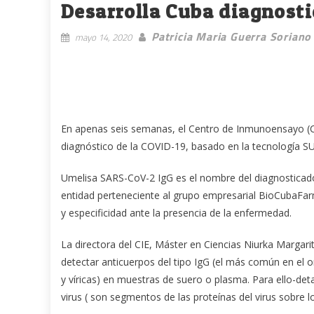
Desarrolla Cuba diagnosti
Patricia Maria Guerra Soriano
mayo 14, 2020
En apenas seis semanas, el Centro de Inmunoensayo (CI
diagnóstico de la COVID-19, basado en la tecnología SU
Umelisa SARS-CoV-2 IgG es el nombre del diagnosticado
entidad perteneciente al grupo empresarial BioCubaFarm
y especificidad ante la presencia de la enfermedad.
La directora del CIE, Máster en Ciencias Niurka Margari
detectar anticuerpos del tipo IgG (el más común en el o
y víricas) en muestras de suero o plasma. Para ello-de
virus ( son segmentos de las proteínas del virus sobre l