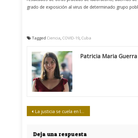
grado de exposición al virus de determinado grupo pobl
Tagged
Ciencia
,
COVID-19
,
Cuba
Patricia Maria Guerra
Navegación
La justicia se cuela en la cola
de
entradas
Deja una respuesta