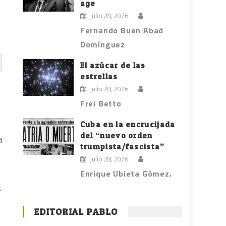
age
julio 28, 2026
Fernando Buen Abad
Domínguez
El azúcar de las
estrellas
julio 28, 2026
Frei Betto
Cuba en la encrucijada
del “nuevo orden
d
trumpista/fascista”
julio 28, 2026
Enrique Ubieta Gómez.
s
EDITORIAL PABLO