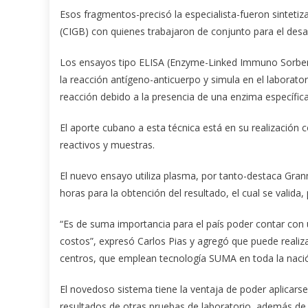
Esos fragmentos-precisó la especialista-fueron sintetiz
(CIGB) con quienes trabajaron de conjunto para el desar
Los ensayos tipo ELISA (Enzyme-Linked Immuno Sorben
la reacción antígeno-anticuerpo y simula en el laborato
reacción debido a la presencia de una enzima específica
El aporte cubano a esta técnica está en su realización
reactivos y muestras.
El nuevo ensayo utiliza plasma, por tanto-destaca Gra
horas para la obtención del resultado, el cual se valid
“Es de suma importancia para el país poder contar con
costos”, expresó Carlos Pias y agregó que puede realiza
centros, que emplean tecnología SUMA en toda la naci
El novedoso sistema tiene la ventaja de poder aplicars
resultados de otras pruebas de laboratorio, además de