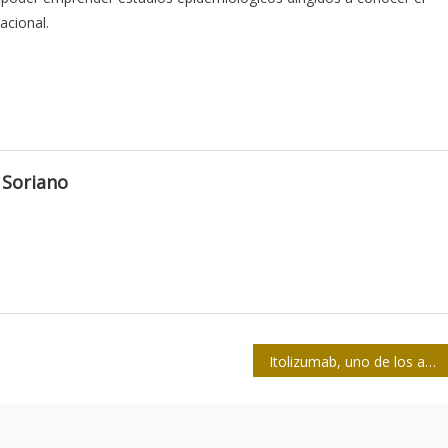
acional.
 Soriano
Itolizumab, uno de los anticuerpos monoclonales contra la COVID-19 en Cuba