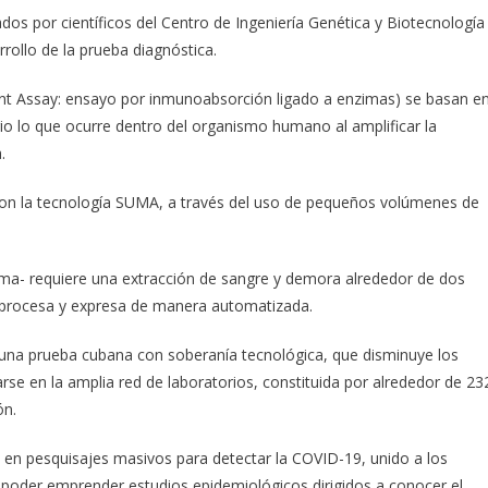
ados por científicos del Centro de Ingeniería Genética y Biotecnología
rollo de la prueba diagnóstica.
t Assay: ensayo por inmunoabsorción ligado a enzimas) se basan e
rio lo que ocurre dentro del organismo humano al amplificar la
.
 con la tecnología SUMA, a través del uso de pequeños volúmenes de
nma- requiere una extracción de sangre y demora alrededor de dos
a, procesa y expresa de manera automatizada.
 una prueba cubana con soberanía tecnológica, que disminuye los
rse en la amplia red de laboratorios, constituida por alrededor de 23
ón.
e en pesquisajes masivos para detectar la COVID-19, unido a los
 poder emprender estudios epidemiológicos dirigidos a conocer el