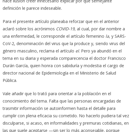
hace ilusión creer innecesario explicar por qué semejante
definición le parece indeseable.
Para el presente artículo planeaba reforzar que en el anterior
aclaró sobre los acrónimos
COVID-19
, al cual, por dar nombre a
una enfermedad, le corresponde el artículo femenino
la
, y SARS-
CoV-2, denominación del virus que la produce y, siendo virus del
género masculino, reclama el artículo
el
. Pero ya abundó en el
tema en su diaria y esperada comparecencia el doctor Francisco
Durán García, quien honra con sabiduría y modestia el cargo de
director nacional de Epidemiología en el Ministerio de Salud
Pública.
Vale añadir que lo trató para orientar a la población en el
conocimiento del tema. Falta que las personas encargadas de
trasmitir información se autoinformen hasta el detalle para
cumplir con plena eficacia su cometido. No hacerlo pudiera tal vez
disculparse, si acaso, en informalidades y premuras cotidianas, en
las que suele aceptarse —sin ser lo más aconsejable, porque