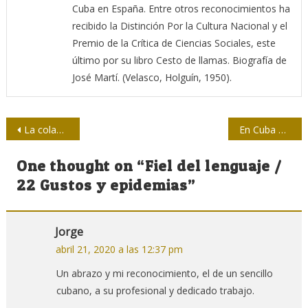
Cuba en España. Entre otros reconocimientos ha
recibido la Distinción Por la Cultura Nacional y el
Premio de la Crítica de Ciencias Sociales, este
último por su libro Cesto de llamas. Biografía de
José Martí. (Velasco, Holguín, 1950).
Navegación
La colaboración médica de Cuba: una historia para no olvidar en tiempos de la COVID-19
En Cuba podemos detener los brotes de la Covid-19 con disciplina
de
One thought on “
Fiel del lenguaje /
entradas
22 Gustos y epidemias
”
Jorge
abril 21, 2020 a las 12:37 pm
Un abrazo y mi reconocimiento, el de un sencillo
cubano, a su profesional y dedicado trabajo.