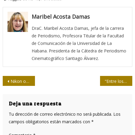
Maribel Acosta Damas
DraC. Maribel Acosta Damas, jefa de la carrera
de Periodismo, Profesora Titular de la Facultad
de Comunicación de la Universidad de La
Habana. Presidenta de la Cátedra de Periodismo
Cinematográfico Santiago Álvarez.
Navegación
Nikon ofrece clases gratis de fotografía online, este mes por la pandemia
“Entre los trabajadores de la salud, hay que reconocer también a los de la biotecnología…”
de
entradas
Deja una respuesta
Tu dirección de correo electrónico no será publicada.
Los
campos obligatorios están marcados con
*