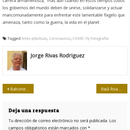
carrera armamentista, “más aún cuando en estos tiempos todos
los gobiernos del mundo deben de unirse, solidarizarse y actuar
mancomunadamente para enfrentar este lamentable flagelo que
amenaza, tanto como la guerra, la vida en el planet
Tagged
Artes plásticas
,
Coronavirus
,
COVID-19
,
Fotografía
Jorge Rivas Rodriguez
Navegación
Balcones españoles por Cuba
Raúl Roa García en mi memoria
de
entradas
Deja una respuesta
Tu dirección de correo electrónico no será publicada.
Los
campos obligatorios están marcados con
*