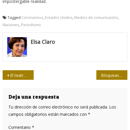
impostergable realidad.
Tagged
Coronavirus
,
Estados Unidos
,
Medios de comunicación
,
Naciones
,
Periodismo
Elsa Claro
Navegación
El teatro como santuario
Bloquean cuentas de medio de Cuba en Twitter
de
entradas
Deja una respuesta
Tu dirección de correo electrónico no será publicada.
Los
campos obligatorios están marcados con
*
Comentario
*