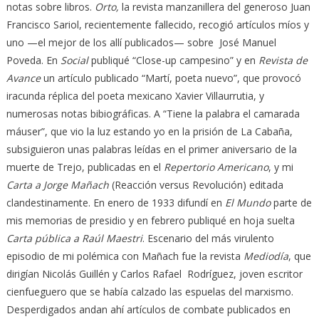
notas sobre libros.
Orto,
la revista manzanillera del generoso Juan
Francisco Sariol, recientemente fallecido, recogió artículos míos y
uno —el mejor de los allí publicados— sobre José Manuel
Poveda. En
Social
publiqué “Close-up campesino” y en
Revista de
Avance
un artículo publicado “Martí, poeta nuevo”, que provocó
iracunda réplica del poeta mexicano Xavier Villaurrutia, y
numerosas notas bibiográficas. A “Tiene la palabra el camarada
máuser”, que vio la luz estando yo en la prisión de La Cabaña,
subsiguieron unas palabras leídas en el primer aniversario de la
muerte de Trejo, publicadas en el
Repertorio Americano
, y mi
Carta a Jorge Mañach
(Reacción versus Revolución) editada
clandestinamente. En enero de 1933 difundí en
El Mundo
parte de
mis memorias de presidio y en febrero publiqué en hoja suelta
Carta pública a Raúl Maestri
. Escenario del más virulento
episodio de mi polémica con Mañach fue la revista
Mediodía
, que
dirigían Nicolás Guillén y Carlos Rafael Rodríguez, joven escritor
cienfueguero que se había calzado las espuelas del marxismo.
Desperdigados andan ahí artículos de combate publicados en