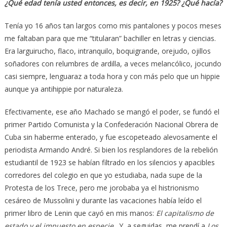
¿Qué edad tenía usted entonces, es decir, en 1925? ¿Qué hacía?
Tenía yo 16 años tan largos como mis pantalones y pocos meses
me faltaban para que me “titularan” bachiller en letras y ciencias.
Era larguirucho, flaco, intranquilo, boquigrande, orejudo, ojillos
soñadores con relumbres de ardilla, a veces melancólico, jocundo
casi siempre, lenguaraz a toda hora y con más pelo que un hippie
aunque ya antihippie por naturaleza.
Efectivamente, ese año Machado se mangó el poder, se fundó el
primer Partido Comunista y la Confederación Nacional Obrera de
Cuba sin haberme enterado, y fue escopeteado alevosamente el
periodista Armando André. Si bien los resplandores de la rebelión
estudiantil de 1923 se habían filtrado en los silencios y apacibles
corredores del colegio en que yo estudiaba, nada supe de la
Protesta de los Trece, pero me jorobaba ya el histrionismo
cesáreo de Mussolini y durante las vacaciones había leído el
primer libro de Lenin que cayó en mis manos:
El capitalismo de
estado y el impuesto en especie
. Y, a seguidas, me prendí a
Los