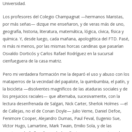
Universidad.
Los profesores del Colegio Champagnat —hermanos Maristas,
por más señas— dizque me enseñaron, y de veras más de uno,
geografía, historia, literatura, matemática, lógica, cívica, física y
química. Y, desde luego, cada mañana, apologética del FTD. Pasé,
ni más ni menos, por las mismas horcas candinas que pasarían
Osvaldo Dorticós y Carlos Rafael Rodríguez en la sucursal
cienfueguera de la casa matriz.
Pero mi verdadera formación me la deparó el uso y abuso con los
mataperros de la vecindad del papalote, la quimbumbia, el patín, y
la bicicleta —disolventes magníficos de las ataduras sociales y de
los prejuicios raciales— que alternaba, sucesivamente, con la
lectura desenfrenada de Salgari, Nick Carter, Sherlok Holmes —el
de Callejas, no el de Conan Doyle— Julio Verne, Daniel Defoe,
Fenimore Cooper, Alejandro Dumas, Paul Feval, Eugenio Sue,
Víctor Hugo, Lamartine, Mark Twain, Emilio Sola, y de las