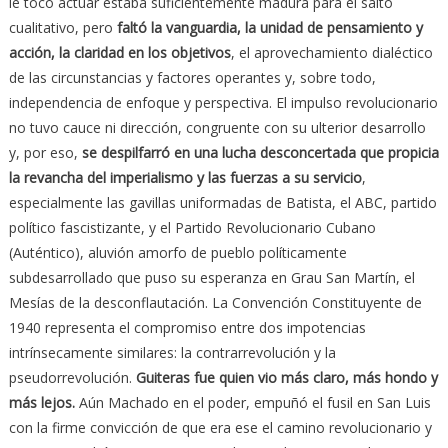
le tocó actuar estaba suficientemente madura para el salto
cualitativo, pero
faltó la vanguardia, la unidad de pensamiento y
acción, la claridad en los objetivos
, el aprovechamiento dialéctico
de las circunstancias y factores operantes y, sobre todo,
independencia de enfoque y perspectiva. El impulso revolucionario
no tuvo cauce ni dirección, congruente con su ulterior desarrollo
y, por eso,
se despilfarró en una lucha desconcertada que propicia
la revancha del imperialismo y las fuerzas a su servicio
,
especialmente las gavillas uniformadas de Batista, el ABC, partido
político fascistizante, y el Partido Revolucionario Cubano
(Auténtico), aluvión amorfo de pueblo políticamente
subdesarrollado que puso su esperanza en Grau San Martín, el
Mesías de la desconflautación. La Convención Constituyente de
1940 representa el compromiso entre dos impotencias
intrínsecamente similares: la contrarrevolución y la
pseudorrevolución.
Guiteras fue quien vio más claro, más hondo y
más lejos.
Aún Machado en el poder, empuñó el fusil en San Luis
con la firme convicción de que era ese el camino revolucionario y