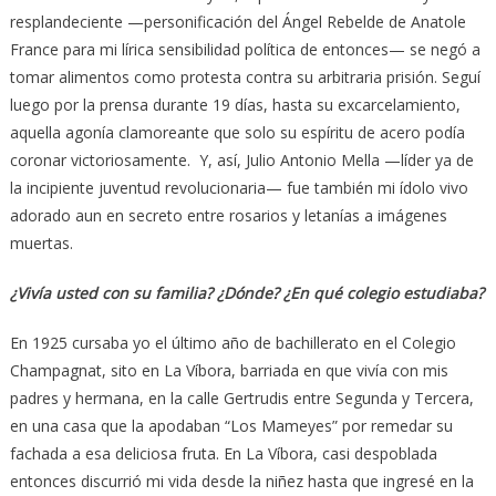
resplandeciente —personificación del Ángel Rebelde de Anatole
France para mi lírica sensibilidad política de entonces— se negó a
tomar alimentos como protesta contra su arbitraria prisión. Seguí
luego por la prensa durante 19 días, hasta su excarcelamiento,
aquella agonía clamoreante que solo su espíritu de acero podía
coronar victoriosamente. Y, así, Julio Antonio Mella —líder ya de
la incipiente juventud revolucionaria— fue también mi ídolo vivo
adorado aun en secreto entre rosarios y letanías a imágenes
muertas.
¿Vivía usted con su familia? ¿Dónde? ¿En qué colegio estudiaba?
En 1925 cursaba yo el último año de bachillerato en el Colegio
Champagnat, sito en La Víbora, barriada en que vivía con mis
padres y hermana, en la calle Gertrudis entre Segunda y Tercera,
en una casa que la apodaban “Los Mameyes” por remedar su
fachada a esa deliciosa fruta. En La Víbora, casi despoblada
entonces discurrió mi vida desde la niñez hasta que ingresé en la