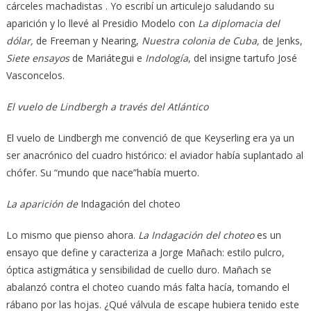
cárceles machadistas . Yo escribí un articulejo saludando su
aparición y lo llevé al Presidio Modelo con
La diplomacia del
dólar,
de Freeman y Nearing,
Nuestra colonia de Cuba,
de Jenks,
Siete ensayos
de Mariátegui e
Indología
, del insigne tartufo José
Vasconcelos.
El vuelo de Lindbergh a través del Atlántico
El vuelo de Lindbergh me convenció de que Keyserling era ya un
ser anacrónico del cuadro histórico: el aviador había suplantado al
chófer. Su “mundo que nace”había muerto.
La aparición de
Indagación del choteo
Lo mismo que pienso ahora.
La Indagación del choteo
es un
ensayo que define y caracteriza a Jorge Mañach: estilo pulcro,
óptica astigmática y sensibilidad de cuello duro. Mañach se
abalanzó contra el choteo cuando más falta hacía, tomando el
rábano por las hojas. ¿Qué válvula de escape hubiera tenido este