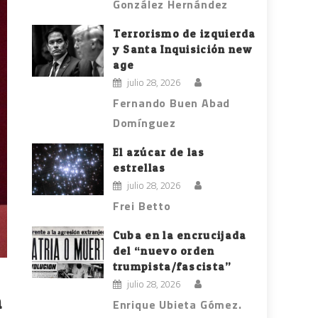
González Hernández
Terrorismo de izquierda
y Santa Inquisición new
age
julio 28, 2026
Fernando Buen Abad
Domínguez
El azúcar de las
estrellas
julio 28, 2026
Frei Betto
Cuba en la encrucijada
del “nuevo orden
trumpista/fascista”
julio 28, 2026
n
Enrique Ubieta Gómez.