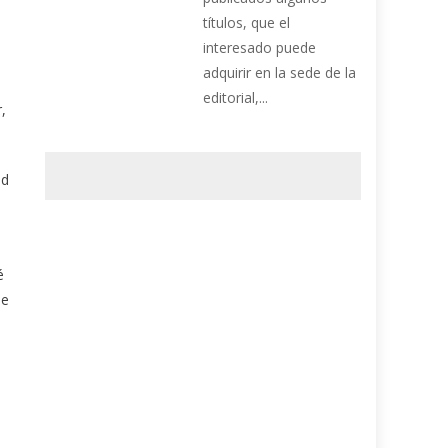
títulos, que el
interesado puede
adquirir en la sede de la
editorial,...
,
ad
é
se