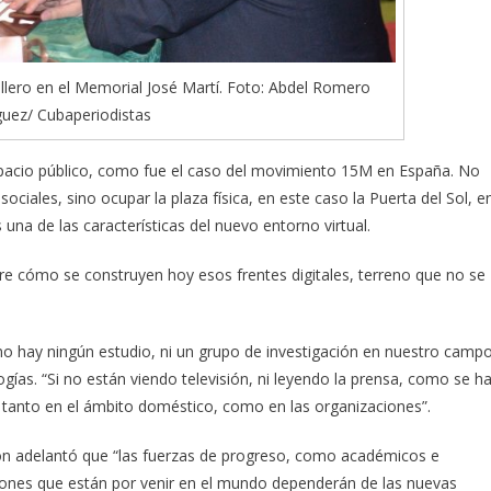
llero en el Memorial José Martí. Foto: Abdel Romero
guez/ Cubaperiodistas
spacio público, como fue el caso del movimiento 15M en España. No
ociales, sino ocupar la plaza física, en este caso la Puerta del Sol, e
s una de las características del nuevo entorno virtual.
obre cómo se construyen hoy esos frentes digitales, terreno que no se
o hay ningún estudio, ni un grupo de investigación en nuestro campo
gías. “Si no están viendo televisión, ni leyendo la prensa, como se h
nto en el ámbito doméstico, como en las organizaciones”.
ación adelantó que “las fuerzas de progreso, como académicos e
iones que están por venir en el mundo dependerán de las nuevas