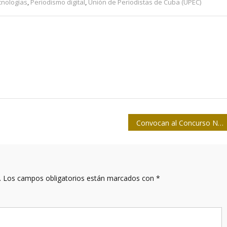
nologías
,
Periodismo digital
,
Unión de Periodistas de Cuba (UPEC)
Convocan al Concurso Nacional de Dibujo Infantil
.
Los campos obligatorios están marcados con
*