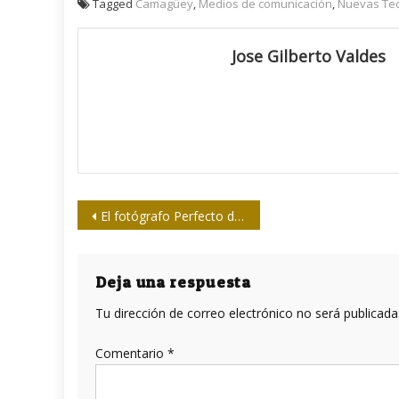
Tagged
Camagüey
,
Medios de comunicación
,
Nuevas Tec
Jose Gilberto Valdes
Navegación
El fotógrafo Perfecto de la Revolución
de
entradas
Deja una respuesta
Tu dirección de correo electrónico no será publicada
Comentario
*