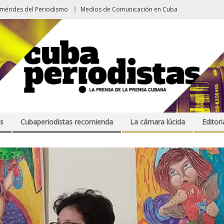
emérides del Periodismo
Medios de Comunicación en Cuba
s
Cubaperiodistas recomienda
La cámara lúcida
Editori