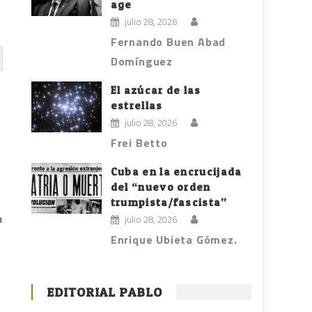
age
julio 28, 2026
Fernando Buen Abad
Domínguez
El azúcar de las
estrellas
julio 28, 2026
Frei Betto
Cuba en la encrucijada
del “nuevo orden
trumpista/fascista”
a
julio 28, 2026
Enrique Ubieta Gómez.
EDITORIAL PABLO