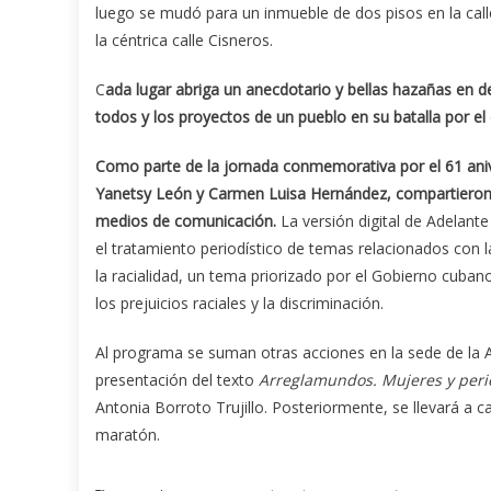
luego se mudó para un inmueble de dos pisos en la calle
la céntrica calle Cisneros.
C
ada lugar abriga un anecdotario y bellas hazañas en d
todos y los proyectos de un pueblo en su batalla por el
Como parte de la jornada conmemorativa por el 61 anive
Yanetsy León y Carmen Luisa Hernández, compartieron s
medios de comunicación.
La versión digital de Adelant
el tratamiento periodístico de temas relacionados con l
la racialidad, un tema priorizado por el Gobierno cuba
los prejuicios raciales y la discriminación.
Al programa se suman otras acciones en la sede de la 
presentación del texto
Arreglamundos. Mujeres y per
Antonia Borroto Trujillo. Posteriormente, se llevará a cab
maratón.