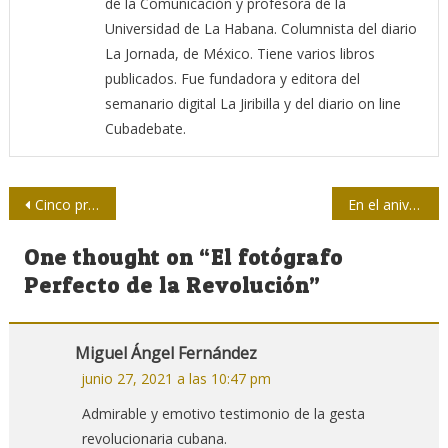
de la Comunicación y profesora de la
Universidad de La Habana. Columnista del diario
La Jornada, de México. Tiene varios libros
publicados. Fue fundadora y editora del
semanario digital La Jiribilla y del diario on line
Cubadebate.
Navegación
Cinco preguntas sobre la operación del golpismo boliviano en Twitter
En el aniversario 61 de Adelante
de
One thought on “
El fotógrafo
entradas
Perfecto de la Revolución
”
Miguel Ángel Fernández
junio 27, 2021 a las 10:47 pm
Admirable y emotivo testimonio de la gesta
revolucionaria cubana.