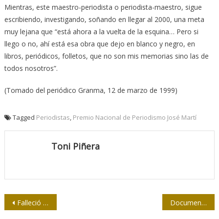
Mientras, este maestro-periodista o periodista-maestro, sigue
escribiendo, investigando, soñando en llegar al 2000, una meta
muy lejana que “está ahora a la vuelta de la esquina… Pero si
llego o no, ahí está esa obra que dejo en blanco y negro, en
libros, periódicos, folletos, que no son mis memorias sino las de
todos nosotros”.
(Tomado del periódico Granma, 12 de marzo de 1999)
Tagged
Periodistas
,
Premio Nacional de Periodismo José Martí
Toni Piñera
Navegación
Falleció la periodista Mirtha Inés Cervantes
Documental Fidel de cerca