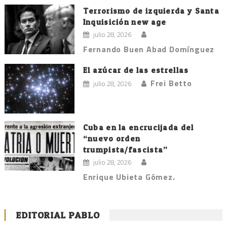
Terrorismo de izquierda y Santa
Inquisición new age
julio 28, 2026
Fernando Buen Abad Domínguez
El azúcar de las estrellas
Frei Betto
julio 28, 2026
Cuba en la encrucijada del
“nuevo orden
trumpista/fascista”
julio 28, 2026
Enrique Ubieta Gómez.
EDITORIAL PABLO