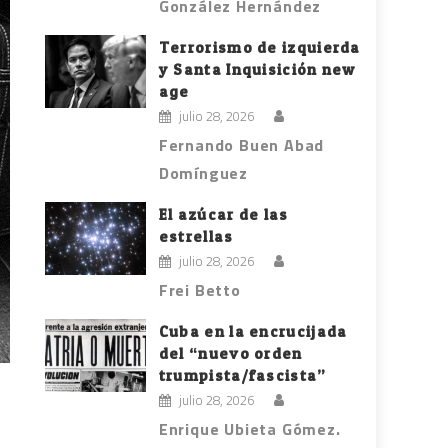
González Hernández
Terrorismo de izquierda
y Santa Inquisición new
age
julio 28, 2026
Fernando Buen Abad
Domínguez
El azúcar de las
estrellas
julio 28, 2026
Frei Betto
Cuba en la encrucijada
del “nuevo orden
trumpista/fascista”
julio 28, 2026
Enrique Ubieta Gómez.