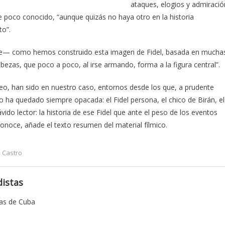
ataques, elogios y admiració
 poco conocido, “aunque quizás no haya otro en la historia
to”.
filme— como hemos construido esta imagen de Fidel, basada en mucha
zas, que poco a poco, al irse armando, forma a la figura central”.
oqueo, han sido en nuestro caso, entornos desde los que, a prudente
po ha quedado siempre opacada: el Fidel persona, el chico de Birán, el
vido lector: la historia de ese Fidel que ante el peso de los eventos
onoce, añade el texto resumen del material fílmico.
l Castro
istas
tas de Cuba