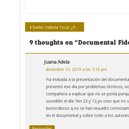
Navegación
Evelio Tellería Toca: ¿Periodista? ¿Maestro?
de
9 thoughts on “
Documental Fide
entradas
Juana Adela
diciembre 13, 2019 a las 5:10 pm
Fui invitada a la presentación del document
presentó ese día por problemas técnicos, nos
compañera a explicar que no se ponía porque
sucedido el día 7en 23 y 12,yo creo que no s
burocráticos q no se han resuelto correctam
en el documental y sobre todo a los autore
Responder