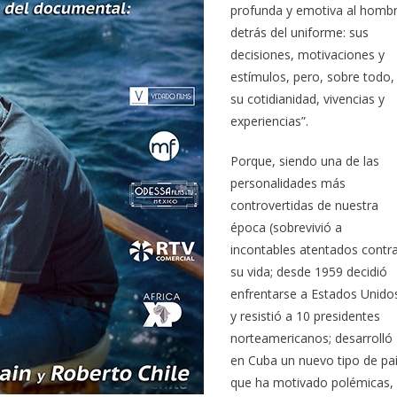
profunda y emotiva al homb
detrás del uniforme: sus
decisiones, motivaciones y
estímulos, pero, sobre todo,
su cotidianidad, vivencias y
experiencias”.
Porque, siendo una de las
personalidades más
controvertidas de nuestra
época (sobrevivió a
incontables atentados contr
su vida; desde 1959 decidió
enfrentarse a Estados Unido
y resistió a 10 presidentes
norteamericanos; desarrolló
en Cuba un nuevo tipo de pa
que ha motivado polémicas,