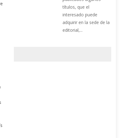
re
títulos, que el
interesado puede
adquirir en la sede de la
editorial,...
a
s
ís