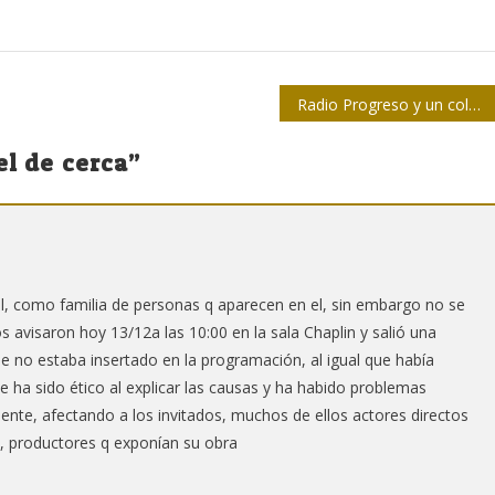
Radio Progreso y un coloquio por los 90 años
l de cerca
”
al, como familia de personas q aparecen en el, sin embargo no se
 avisaron hoy 13/12a las 10:00 en la sala Chaplin y salió una
 no estaba insertado en la programación, al igual que había
e ha sido ético al explicar las causas y ha habido problemas
ente, afectando a los invitados, muchos de ellos actores directos
s, productores q exponían su obra