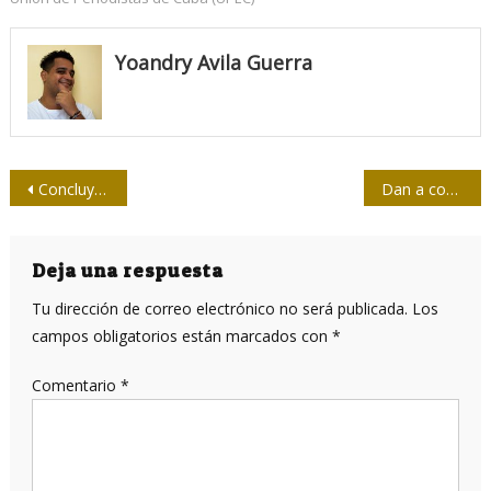
Yoandry Avila Guerra
Navegación
Concluye coloquio de la prensa escrita en Camagüey
Dan a conocer ganadores del Concurso José González Barros
de
entradas
Deja una respuesta
Tu dirección de correo electrónico no será publicada.
Los
campos obligatorios están marcados con
*
Comentario
*