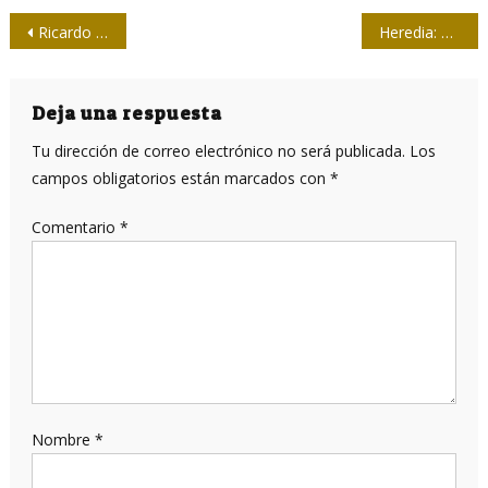
Navegación
Ricardo Ronquillo: “Es vital promover la transformación editorial”
Heredia: el periodista sesudo
de
entradas
Deja una respuesta
Tu dirección de correo electrónico no será publicada.
Los
campos obligatorios están marcados con
*
Comentario
*
Nombre
*