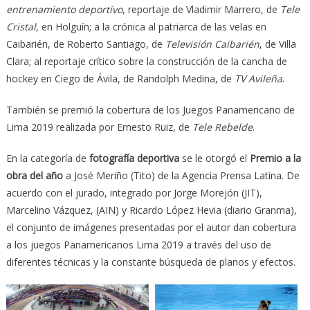
entrenamiento deportivo
, reportaje de Vladimir Marrero, de
Tele
Cristal
, en Holguín; a la crónica al patriarca de las velas en
Caibarién, de Roberto Santiago, de
Televisión Caibarién
, de Villa
Clara; al reportaje crítico sobre la construcción de la cancha de
hockey en Ciego de Ávila, de Randolph Medina, de
TV Avileña
.
También se premió la cobertura de los Juegos Panamericano de
Lima 2019 realizada por Ernesto Ruiz, de
Tele Rebelde
.
En la categoría de
fotografía deportiva
se le otorgó el
Premio a la
obra del año
a José Meriño (Tito) de la Agencia Prensa Latina. De
acuerdo con el jurado, integrado por Jorge Morejón (JIT),
Marcelino Vázquez, (AIN) y Ricardo López Hevia (diario Granma),
el conjunto de imágenes presentadas por el autor dan cobertura
a los juegos Panamericanos Lima 2019 a través del uso de
diferentes técnicas y la constante búsqueda de planos y efectos.