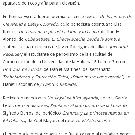
apartado de Fotografía para Televisión.
En Prensa Escrita fueron premiados cinco textos:
De los indios de
Cleveland a Batey Colorado
, de la periodista espirituana Elsa
Ramos;
Una mirada reposada a Lima y más allá
, de Randy
Alonso, de
Cubadebate
;
El Chacal acecha desde la sombra
,
material a cuatro manos de Javier Rodríguez del diario
Juventud
Rebelde
y el estudiante de periodismo de la Facultad de
Comunicación de la Universidad de la Habana, Eduardo Grenier;
Una vida de luchas
, de Daniel Martínez, del semanario
Trabajadores
; y
Educación Física, ¿Dolor muscular o atrofia?
, de
Lianet Escobar, de
Juventud Rebelde
.
Recibieron menciones
Un Ángel se hizo leyenda
, de Joel García
León, de
Trabajadores
;
Pelota en el lado oscuro de la Luna
, de
Sigfredo Barros, del periódico
Granma
; y
La princesa manda en
64 Palacios
, de Yoel Mayor, del rotativo
El Artemiseño
.
El Premio a la mejor cobertura le fue otorgado al periódico
Jit
por