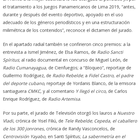
el tratamiento a los Juegos Panamericanos de Lima 2019, “antes,
durante y después del evento deportivo, apoyado en el uso
adecuado de los géneros periodísticos y en una estructuración
milimétrica de los contenidos”, reconoce el dictamen del jurado.
En el apartado radial también se confirieron cinco premios: a la
entrevista a Ismel Jiménez, de Elsa Ramos, de
Radio Sancti
Spíritus
; al radio documental en concurso de Miguel León, de
Radio Cumanayagua,
de Cienfuegos; a “Bloqueo”, reportaje de
Guillermo Rodríguez, de
Radio Rebelde
; a
Fidel Castro, el padre
del deporte cubano
, reportaje de Yordanis Blanco, de la emisora
santiaguera
CMKC
, y al comentario
Y llegó el circo
, de Carlos
Enrique Rodríguez, de
Radio Artemisa
.
Por su parte, el jurado de Televisión otorgó los lauros a
Nuestro
Vladi
, crónica de Yisel Filiú, de
Tele Rebelde
;
Cepeda, el caballero
de los 300 jonrones
, crónica de Randy Vasconcelos, de
Centrovisión Yayabo,
en Santi Spíritus;
La sabermetría en el