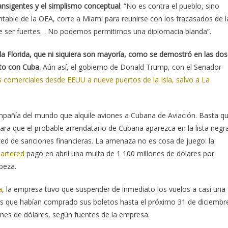
ransigentes y el simplismo conceptual
: “No es contra el pueblo, sino
ntable de la OEA, corre a Miami para reunirse con los fracasados de l
e ser fuertes… No podemos permitirnos una diplomacia blanda”.
e la Florida, que ni siquiera son mayoría, como se demostró en las dos
to con Cuba.
Aún así, el gobierno de Donald Trump, con el Senador
s comerciales desde EEUU a nueve puertos de la Isla, salvo a La
mpañía del mundo que alquile aviones a Cubana de Aviación. Basta q
a que el probable arrendatario de Cubana aparezca en la lista negr
d de sanciones financieras. La amenaza no es cosa de juego: la
hartered
pagó en abril una multa de 1 100 millones de dólares por
beza.
a
, la empresa tuvo que suspender de inmediato los vuelos a casi una
os que habían comprado sus boletos hasta el próximo 31 de diciembr
nes de dólares, según fuentes de la empresa.