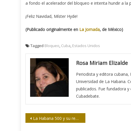
a fondo el acelerador del bloqueo e intenta hundir a la 
¡Feliz Navidad, Míster Hyde!
(Publicado originalmente en
La Jornada
, de México)
Tagged
Bloqueo
,
Cuba
,
Estados Unidos
Rosa Miriam Elizalde
Periodista y editora cubana,
Universidad de La Habana. Co
publicados. Fue fundadora y ed
Cubadebate.
Navegación
La Habana 500 y su renovado bulevar de San Rafael: constelaciones y abrecaminos
de