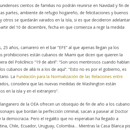
unidenses cientos de familias no podrán reunirse en Navidad y fin de
s partes, ambiente de refugio hogareño, de felicitaciones y buenos
otros se quedarán varados en la Isla, si es que decidieron adelantar
artir del 10 de diciembre, fecha en que comienza a regir la medida
s, 25 años, camarero en el bar “EFE” al que apenas llegan ya los
as prohibiciones están cubanos de Miami que dicen que quieren la
ra del Policlínico “19 de abril”: “Son unos mentirosos cuando hablan
os cubanos de allá ni a los de aquí”. “Esto no es por el gobierno, es
tario. La
Fundación para la Normalización de las Relaciones entre
rados, considera que las nuevas medidas de Washington están
s en la isla y en el extranjero”.
langanero de la OEA ofrecen un obsequio de fin de año a los cubano
ersonajes que bordan la perfección criminal, sacan a pasear al Doctor
y la democracia. Pero el regalito que no esperaban ha llegado a
tina, Chile, Ecuador, Uruguay, Colombia… Mientras la Casa Blanca pi