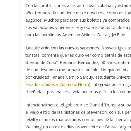
Con las prohibiciones a las aerolíneas cubanas y estado
año, temporada que tiene entre nosotros, como en toda
augurios. Muchos perdieron sus boletos ya comprados y 
sus vacaciones y tienen el regreso a Estados Unidos a p
para las aerolíneas American Airlines, Delta y JetBlue.
La calle arde con las nuevas sanciones.
Yosvani Iglesia
turistas, comenta que “es duro ver cómo detrás de est
libertad de Cuba”. Herminia Hernández, 50 años, enferme
de que desean lo mejor para el pueblo. No quieren ni a l
por crueldad”, añade Camilo Sarduy, estudiante universi
Estados Unidos y Cuba (ForNorm)
, integrada por emig
diseñadas “para hacer la vida aún más difícil a los cubano
Intencionalmente, el gobierno de Donald Trump y su pa
al viejo estilo de las historias de Stevenson, con sus p
Jekyll y usan los manoseados comodines de la libertad 
Washington en estos días proveniente de Bolivia, Argen