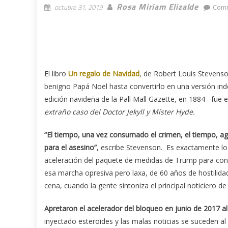
Rosa Miriam Elizalde
octubre 31, 2019
Comm
El libro
Un regalo de Navidad
, de Robert Louis Stevenso
benigno Papá Noel hasta convertirlo en una versión indó
edición navideña de la Pall Mall Gazette, en 1884– fue 
extraño caso del Doctor Jekyll y Míster Hyde.
“El tiempo, una vez consumado el crimen, el tiempo, ag
para el asesino”
, escribe Stevenson. Es exactamente lo
aceleración del paquete de medidas de Trump para consu
esa marcha opresiva pero laxa, de 60 años de hostilidad 
cena, cuando la gente sintoniza el principal noticiero de 
Apretaron el acelerador del bloqueo en junio de 2017 
inyectado esteroides y las malas noticias se suceden