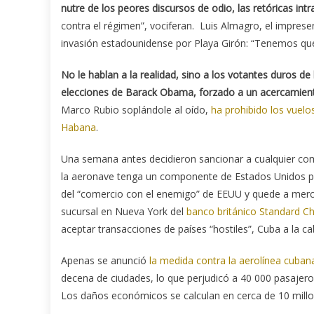
nutre de los peores discursos de odio, las retóricas int
contra el régimen”, vociferan. Luis Almagro, el imprese
invasión estadounidense por Playa Girón: “Tenemos qu
No le hablan a la realidad, sino a los votantes duros d
elecciones de Barack Obama, forzado a un acercamien
Marco Rubio soplándole al oído,
ha prohibido los vuelo
Habana
.
Una semana antes decidieron sancionar a cualquier co
la aeronave tenga un componente de Estados Unidos par
del “comercio con el enemigo” de EEUU y quede a merce
sucursal en Nueva York del
banco británico Standard C
aceptar transacciones de países “hostiles”, Cuba a la ca
Apenas se anunció
la medida contra la aerolínea cuban
decena de ciudades, lo que perjudicó a 40 000 pasajer
Los daños económicos se calculan en cerca de 10 millo