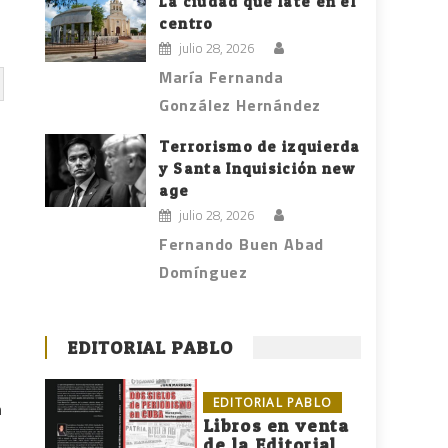
La ciudad que late en el
centro
julio 28, 2026
María Fernanda
González Hernández
Terrorismo de izquierda
y Santa Inquisición new
age
julio 28, 2026
Fernando Buen Abad
Domínguez
EDITORIAL PABLO
EDITORIAL PABLO
n
Libros en venta
de la Editorial