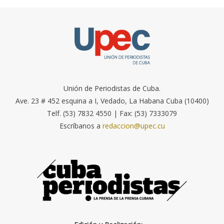
Unión de Periodistas de Cuba.
Ave. 23 # 452 esquina a I, Vedado, La Habana Cuba (10400)
Telf. (53) 7832 4550 | Fax: (53) 7333079
Escríbanos a
redaccion@upec.cu