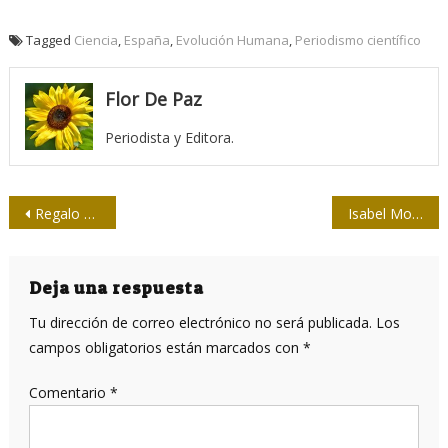
Tagged
Ciencia
,
España
,
Evolución Humana
,
Periodismo científico
Flor De Paz
Periodista y Editora.
Navegación
Regalo de Navidad
Isabel Moya Richard, en búsqueda de su horizonte
de
entradas
Deja una respuesta
Tu dirección de correo electrónico no será publicada.
Los
campos obligatorios están marcados con
*
Comentario
*