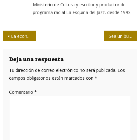
Ministerio de Cultura y escritor y productor de
programa radial La Esquina del Jazz, desde 1993.
Navegación
La economía cubana durante el primer semestre de 2019 (II Parte)
Sea un buen descalificador, aprenda de los mejores
de
entradas
Deja una respuesta
Tu dirección de correo electrónico no será publicada.
Los
campos obligatorios están marcados con
*
Comentario
*