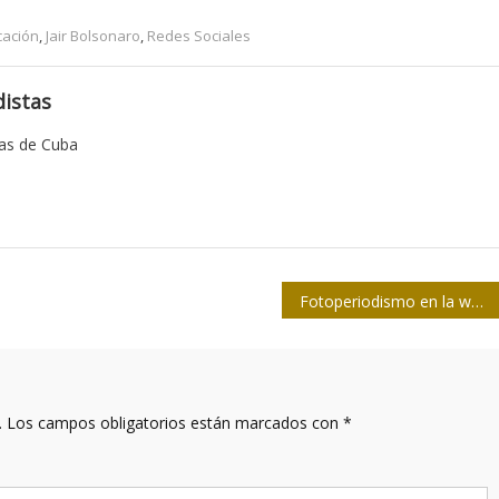
ación
,
Jair Bolsonaro
,
Redes Sociales
istas
tas de Cuba
Fotoperiodismo en la web: Retos y buenas prácticas
.
Los campos obligatorios están marcados con
*