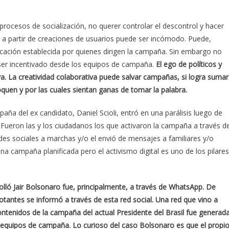
ocesos de socialización, no querer controlar el descontrol y hacer
n a partir de creaciones de usuarios puede ser incómodo. Puede,
icación establecida por quienes dirigen la campaña. Sin embargo no
a ser incentivado desde los equipos de campaña.
El ego de políticos y
iva. La creatividad colaborativa puede salvar campañas, si logra sumar
quen y por las cuales sientan ganas de tomar la palabra.
paña del ex candidato, Daniel Scioli, entró en una parálisis luego de
. Fueron las y los ciudadanos los que activaron la campaña a través de
es sociales a marchas y/o el envió de mensajes a familiares y/o
a campaña planificada pero el activismo digital es uno de los pilares
olló Jair Bolsonaro fue, principalmente, a través de WhatsApp. De
tantes se informó a través de esta red social. Una red que vino a
contenidos de la campaña del actual Presidente del Brasil fue generad
s equipos de campaña. Lo curioso del caso Bolsonaro es que el propi