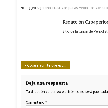
Tagged
Argentina
,
Brasil
,
Campañas Mediáticas
,
Comunic
Redacción Cubaperiod
Sitio de la Unión de Periodis
Navegación
Google admite que escucha conversaciones de los usuarios con su asistente virtual
de
entradas
Deja una respuesta
Tu dirección de correo electrónico no será publicada
Comentario
*