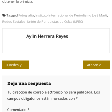
obtener la primicia.
Tagged
Fotografía
,
Instituto Internacional de Periodismo José Martí
,
Redes Sociales
,
Unión de Periodistas de Cuba (UPEC)
Aylin Herrera Reyes
Navegación
Redes y comunicación política en estado de descontrol
Atacan con lanzagranadas a canal de televisión en Ucrania
de
entradas
Deja una respuesta
Tu dirección de correo electrónico no será publicada.
Los
campos obligatorios están marcados con
*
Comentario
*