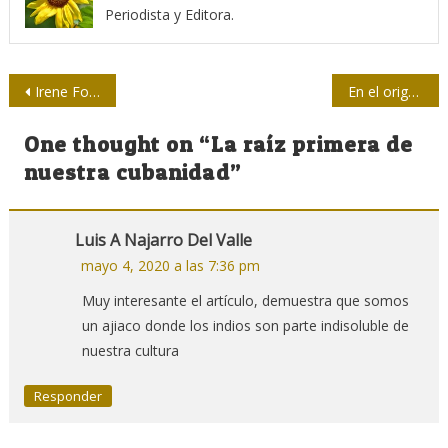
Periodista y Editora.
Navegación
Irene Forbes rescató al otro Fonst
En el origen fue la mezcla
de
One thought on “
La raíz primera de
entradas
nuestra cubanidad
”
Luis A Najarro Del Valle
mayo 4, 2020 a las 7:36 pm
Muy interesante el artículo, demuestra que somos
un ajiaco donde los indios son parte indisoluble de
nuestra cultura
Responder