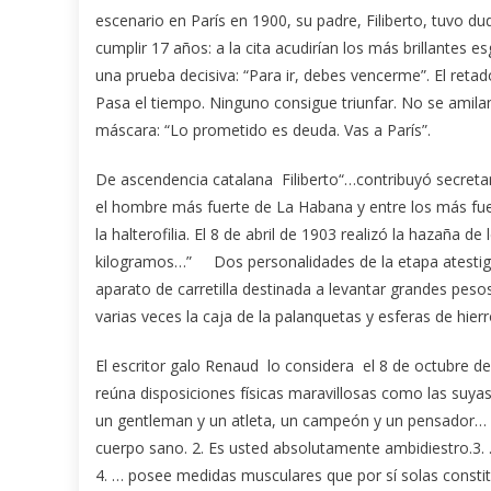
escenario en París en 1900, su padre, Filiberto, tuvo d
cumplir 17 años: a la cita acudirían los más brillantes e
una prueba decisiva: “Para ir, debes vencerme”. El reta
Pasa el tiempo. Ninguno consigue triunfar. No se amilan
máscara: “Lo prometido es deuda. Vas a París”.
De ascendencia catalana Filiberto“…contribuyó secreta
el hombre más fuerte de La Habana y entre los más fue
la halterofilia. El 8 de abril de 1903 realizó la hazaña 
kilogramos…” Dos personalidades de la etapa atesti
aparato de carretilla destinada a levantar grandes pes
varias veces la caja de la palanquetas y esferas de hier
El escritor galo Renaud lo considera el 8 de octubre
reúna disposiciones físicas maravillosas como las suyas, 
un gentleman y un atleta, un campeón y un pensador… 
cuerpo sano. 2. Es usted absolutamente ambidiestro.3.
4. … posee medidas musculares que por sí solas consti