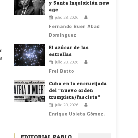
y Santa Inquisición new
age
julio 28, 2026
Fernando Buen Abad
Domínguez
El azúcar de las
an
estrellas
 a
julio 28, 2026
Frei Betto
Cuba en la encrucijada
del “nuevo orden
trumpista/fascista”
julio 28, 2026
z
Enrique Ubieta Gómez.
n
EDITORIAL PABLO