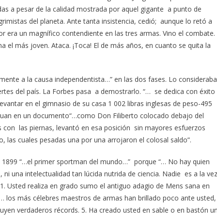
udas a pesar de la calidad mostrada por aquel gigante a punto de
sgrimistas del planeta. Ante tanta insistencia, cedió; aunque lo retó a
dor era un magnífico contendiente en las tres armas. Vino el combate.
a el más joven. Ataca. ¡Toca! El de más años, en cuanto se quita la
mente a la causa independentista…” en las dos fases. Lo considerab
rtes del país. La Forbes pasa a demostrarlo. “… se dedica con éxito
de levantar en el gimnasio de su casa 1 002 libras inglesas de peso-495
guan en un documento“…como Don Filiberto colocado debajo del
os con las piernas, levantó en esa posición sin mayores esfuerzos
ro, las cuales pesadas una por una arrojaron el colosal saldo”.
 de 1899 “…el primer sportman del mundo…” porque “… No hay quien
ni una intelectualidad tan lúcida nutrida de ciencia. Nadie es a la ve
1. Usted realiza en grado sumo el antiguo adagio de Mens sana en
 … los más célebres maestros de armas han brillado poco ante usted,
tuyen verdaderos récords. 5. Ha creado usted en sable o en bastón u