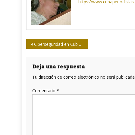
https://www.cubaperiodistas
Navegación
Ciberseguridad en Cuba: percepciones y necesarias soluciones
de
entradas
Deja una respuesta
Tu dirección de correo electrónico no será publicada
Comentario
*