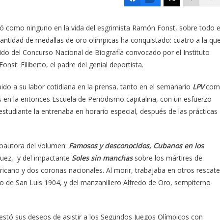
izó como ninguno en la vida del esgrimista Ramón Fonst, sobre todo 
ntidad de medallas de oro olímpicas ha conquistado: cuatro a la qu
ido del Concurso Nacional de Biografía convocado por el Instituto
nst: Filiberto, el padre del genial deportista.
bido a su labor cotidiana en la prensa, tanto en el semanario
LPV
com
 en la entonces Escuela de Periodismo capitalina, con un esfuerzo
studiante la entrenaba en horario especial, después de las prácticas
coautora del volumen:
Famosos y desconocidos,
Cubanos en los
quez, y del impactante
Soles sin manchas
sobre los mártires de
cano y dos coronas nacionales. Al morir, trabajaba en otros rescate
do de San Luis 1904, y del manzanillero Alfredo de Oro, sempiterno
stó sus deseos de asistir a los Segundos Juegos Olímpicos con