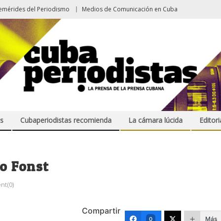
emérides del Periodismo
Medios de Comunicación en Cuba
s
Cubaperiodistas recomienda
La cámara lúcida
Editori
ro Fonst
t(0)
Compartir
Más
0