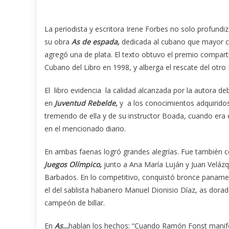
La periodista y escritora Irene Forbes no solo profund
su obra
As de espada,
dedicada al cubano que mayor ca
agregó una de plata. El texto obtuvo el premio compart
Cubano del Libro en 1998, y alberga el rescate del otro Fo
El libro evidencia la calidad alcanzada por la autora de
en
Juventud Rebelde,
y a los conocimientos adquiridos
tremendo de ella y de su instructor Boada, cuando era e
en el mencionado diario.
En ambas faenas logró grandes alegrías. Fue también 
Juegos Olímpico,
junto a Ana María Luján y Juan Veláz
Barbados. En lo competitivo, conquistó bronce panameri
el del sablista habanero Manuel Dionisio Díaz, as dora
campeón de billar.
En
As…
hablan los hechos: “Cuando Ramón Fonst manife