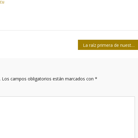
.cu
La raíz primera de nuestra cubanidad
.
Los campos obligatorios están marcados con
*