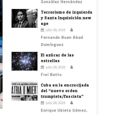
González Hernández
Terrorismo de izquierda
y Santa Inquisición new
age
julio 28, 2026
Fernando Buen Abad
Domínguez
El azúcar de las
estrellas
julio 28, 2026
Frei Betto
Cuba en la encrucijada
del “nuevo orden
trumpista/fascista”
julio 28, 2026
Enrique Ubieta Gómez.