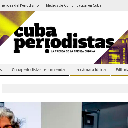
emérides del Periodismo
Medios de Comunicación en Cuba
s
Cubaperiodistas recomienda
La cámara lúcida
Editori